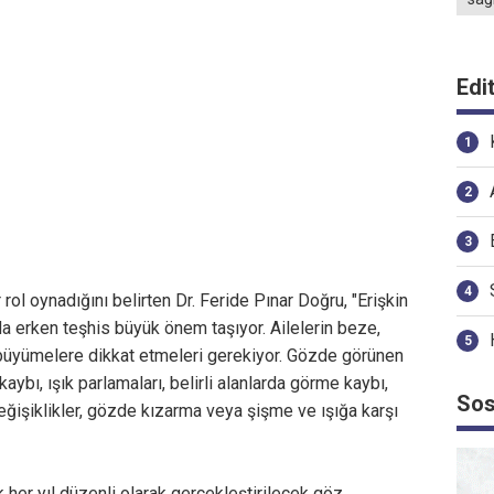
Edi
rol oynadığını belirten Dr. Feride Pınar Doğru, "Erişkin
a erken teşhis büyük önem taşıyor. Ailelerin beze,
a büyümelere dikkat etmeleri gerekiyor. Gözde görünen
kaybı, ışık parlamaları, belirli alanlarda görme kaybı,
Sos
işiklikler, gözde kızarma veya şişme ve ışığa karşı
 her yıl düzenli olarak gerçekleştirilecek göz