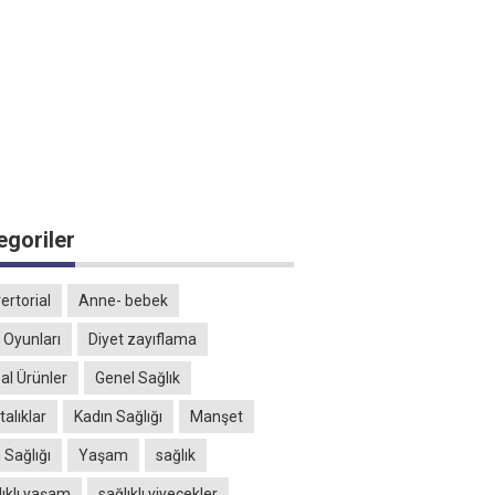
egoriler
ertorial
Anne- bebek
 Oyunları
Diyet zayıflama
al Ürünler
Genel Sağlık
alıklar
Kadın Sağlığı
Manşet
 Sağlığı
Yaşam
sağlık
lıklı yaşam
sağlıklı yiyecekler