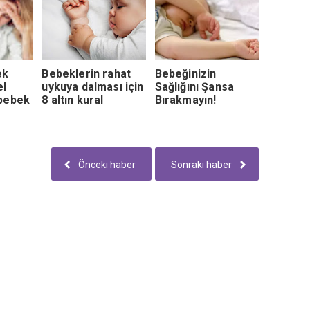
ek
Bebeklerin rahat
Bebeğinizin
el
uykuya dalması için
Sağlığını Şansa
 bebek
8 altın kural
Bırakmayın!
Önceki haber
Sonraki haber