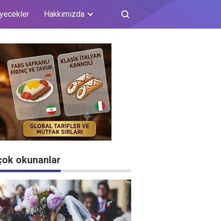
iyecekler
Hakkımızda
çok okunanlar