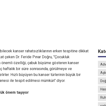
Kat
lecek kanser rahatsızlıklarının erken tespitine dikkat
kat çeken Dr. Feride Pınar Doğru, "Çocukluk
en önemli özelliği; çabuk büyüme gösteren kanser
Adv
kaç haftalık bir süre sonrasında, görülmeye ve
Aşk
lirler. Hızlı büyüyen bu kanser türlerinin büyük bir
nesi ile tespit edilmesi mümkün" diyor.
Doğ
Hast
yük önem taşıyor
Ruh
sağ