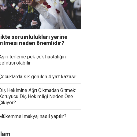
likte sorumlulukları yerine
irilmesi neden önemlidir?
Aşırı terleme pek çok hastalığın
belirtisi olabilir
Çocuklarda sık görülen 4 yaz kazası!
Diş Hekimine Ağrı Çıkmadan Gitmek:
Koruyucu Diş Hekimliği Neden Öne
Çıkıyor?
Mükemmel makyaj nasıl yapılır?
lam