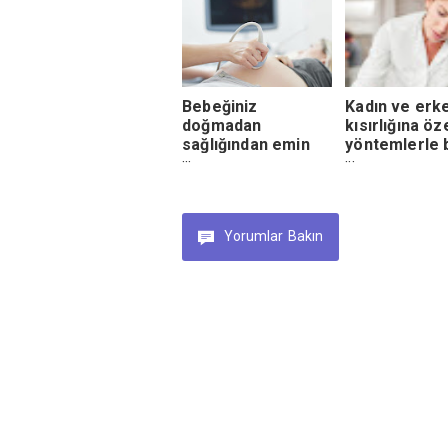
Bebeğiniz
Kadın ve erk
doğmadan
kısırlığına öz
sağlığından emin
yöntemlerle
olabilirsiniz
sahibi olun
Yorumlar
Bakın