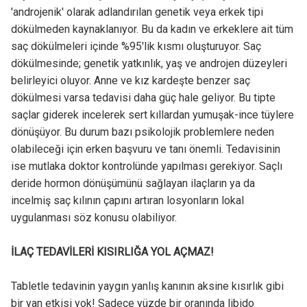
'androjenik' olarak adlandırılan genetik veya erkek tipi
dökülmeden kaynaklanıyor. Bu da kadın ve erkeklere ait tüm
saç dökülmeleri içinde %95'lik kısmı oluşturuyor. Saç
dökülmesinde; genetik yatkınlık, yaş ve androjen düzeyleri
belirleyici oluyor. Anne ve kız kardeşte benzer saç
dökülmesi varsa tedavisi daha güç hale geliyor. Bu tipte
saçlar giderek incelerek sert kıllardan yumuşak-ince tüylere
dönüşüyor. Bu durum bazı psikolojik problemlere neden
olabileceği için erken başvuru ve tanı önemli. Tedavisinin
ise mutlaka doktor kontrolünde yapılması gerekiyor. Saçlı
deride hormon dönüşümünü sağlayan ilaçların ya da
incelmiş saç kılının çapını artıran losyonların lokal
uygulanması söz konusu olabiliyor.
İLAÇ TEDAVİLERİ KISIRLIĞA YOL AÇMAZ!
Tabletle tedavinin yaygın yanlış kanının aksine kısırlık gibi
bir yan etkisi yok! Sadece yüzde bir oranında libido