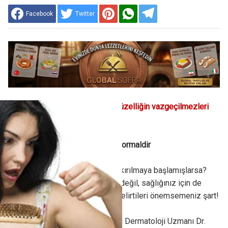
Facebook
Twitter
Saçların sağlıklı görünmesi, güzelliğin vazgeçilmezleri
arasında yer alıyor.
Günde 50-100 saç teli kaybı normaldir
Peki saçlar dökülmeye ya da kırılmaya başlamışlarsa?
İşte yalnızca güzelliğiniz için değil, sağlığınız için de
tehlike sinyali olabilecek bu belirtileri önemsemeniz şart!
Acıbadem Bakırköy Hastanesi Dermatoloji Uzmanı Dr.