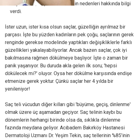
Yeşim Tekin, saç dökülmelerinin nedenleri hakkında bilgi
verdi.
İster uzun, ister kısa olsun saçlar, güzelliğin ayrılmaz bir
parçası. İşte bu yüzden kadınların pek çoğu, saçlarının gerek
renginde gerekse modelinde yaptıkları değişikliklerle farklı
güzellikleri yakalayabiliyorlar. Ancak bazen saçlar, çok iyi
bakılmasına rağmen dökülmeye başlıyor. İşte o zaman bir
panik yaşanıyor. Bu duruda akla gelen ilk soru; 'hepsi
dökülecek mi?' oluyor. Oysa her dökülme karşısında endişe
etmenize gerek yoktur. Çünkü saçlar her 4 yılda bir
yenileniyor!
Saç teli vücudun diğer kılları gibi 'büyüme, geçiş, dinlenme'
olmak üzere üç aşamadan geçiyor. Saç telinin kaybı bu
dönemlerin herhangi birinde olsa da, sıklıkla dinlenme
fazında meydana geliyor. Acıbadem Bakırköy Hastanesi
Dermatoloji Uzmanı Dr. Yeşim Tekin, saç tellerinin %85'inin