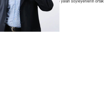
yalan söylüyor olabilir mi? İşte yalan söyleyenlerin ortak
davranışları…
Göz temasından kaçınıyor