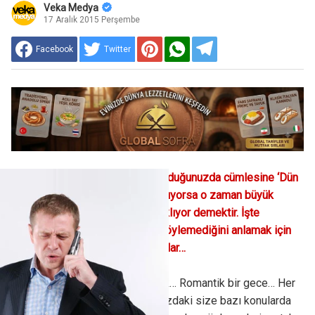
Veka Medya
17 Aralık 2015 Perşembe
Facebook
Twitter
Ona dün gece ne yaptığını sorduğunuzda cümlesine ‘Dün
gece ne mi yaptım?’ diye başlıyorsa o zaman büyük
ihtimalle sizden bir şeyler saklıyor demektir. İşte
partnerinizin yalan söyleyip söylemediğini anlamak için
dikkat etmeniz gereken noktalar…
Mum ışığı eşliğinde bir yemek… Romantik bir gece… Her
şey mükemmel… Peki, karşınızdaki size bazı konularda