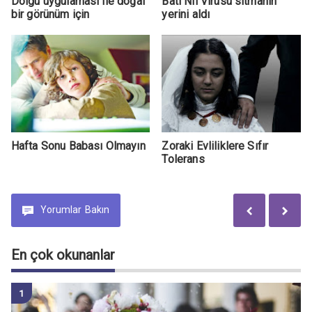
Dolgu uygulaması ile doğal
Batı Nil Virüsü sıtmanın
bir görünüm için
yerini aldı
Hafta Sonu Babası Olmayın
Zoraki Evliliklere Sıfır
Tolerans
Yorumlar
Bakın
En çok okunanlar