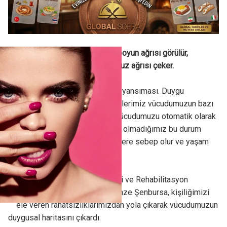
Yeniliğe kapalı ve inatçılarda boyun ağrısı görülür,
sorumluluk sahibi insanlar omuz ağrısı çeker.
Vücudumuz, iç dünyamızın bir yansıması. Duygu
durumumuz, stres ve düşüncelerimiz vücudumuzun bazı
bölümleriyle bağlantılıdır ve vücudumuzu otomatik olarak
etkiler. Çoğu zaman bilincinde olmadığımız bu durum
vücudumuzda çeşitli problemlere sebep olur ve yaşam
kalitemizi etkiler.
Okan Üniversitesi Fizik Tedavi ve Rehabilitasyon
Bölümü'nden Yrd. Doç. Dr. Gamze Şenbursa, kişiliğimizi
ele veren rahatsızlıklarımızdan yola çıkarak vücudumuzun
duygusal haritasını çıkardı: