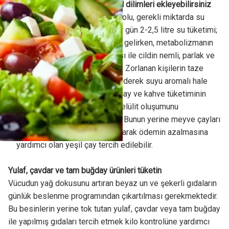
Suyunuza salatalık ve zencefil dilimleri ekleyebilirsiniz
Selülitten kurtulmanın birinci yolu, gerekli miktarda su
tüketiminin sağlanmasıdır. Her gün 2-2,5 litre su tüketimi;
dolaşımın düzenlenmesine iyi gelirken, metabolizmanın
hızlanması, toksinlerin atılması ile cildin nemli, parlak ve
elastik olmasına yardımcı olur. Zorlanan kişilerin taze
zencefil ya da salatalık ilave ederek suyu aromalı hale
getirmeleri mümkündür. Aşırı çay ve kahve tüketiminin
vücudu susuz bırakacağı ve selülit oluşumunu
tetikleyeceği unutulmamalıdır. Bunun yerine meyve çayları
ya da metabolizmayı hızlandırarak ödemin azalmasına
yardımcı olan yeşil çay tercih edilebilir.
Yulaf, çavdar ve tam buğday ürünleri tüketin
Vücudun yağ dokusunu artıran beyaz un ve şekerli gıdaların
günlük beslenme programından çıkartılması gerekmektedir.
Bu besinlerin yerine tok tutan yulaf, çavdar veya tam buğday
ile yapılmış gıdaları tercih etmek kilo kontrolüne yardımcı