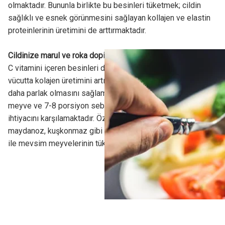
olmaktadır. Bununla birlikte bu besinleri tüketmek; cildin
sağlıklı ve esnek görünmesini sağlayan kollajen ve elastin
proteinlerinin üretimini de arttırmaktadır.
Cildinize marul ve roka doping yapın
C vitamini içeren besinleri düzenli olarak tüketmek
vücutta kolajen üretimini artıracağı için cildin pürüzsüz ve
daha parlak olmasını sağlamaktadır. Her gün 2-3 porsiyon
meyve ve 7-8 porsiyon sebze tüketmek c vitamini
ihtiyacını karşılamaktadır. Özellikle marul, roka, dereotu,
maydanoz, kuşkonmaz gibi koyu yeşil yapraklı sebzeler
ile mevsim meyvelerinin tüketilmesi cildi beslemektedir.