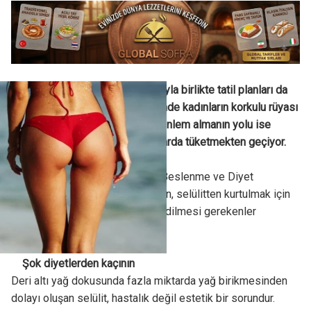
Havaların ısınmaya başlamasıyla birlikte tatil planları da
yapılmaya başlandı. Bu dönemde kadınların korkulu rüyası
haline gelen selülitlere karşı önlem almanın yolu ise
doğru besinleri uygun miktarlarda tüketmekten geçiyor.
Memorial Hizmet Hastanesi Beslenme ve Diyet
Bölümü'nden Dyt. Sinem Uygun, selülitten kurtulmak için
beslenme düzeninde dikkat edilmesi gerekenler
hakkında bilgi verdi.
Şok diyetlerden kaçının
Deri altı yağ dokusunda fazla miktarda yağ birikmesinden
dolayı oluşan selülit, hastalık değil estetik bir sorundur.