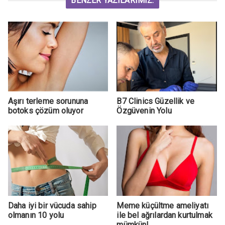
BENZER YAZILARIMIZ:
Aşırı terleme sorununa
B7 Clinics Güzellik ve
botoks çözüm oluyor
Özgüvenin Yolu
Daha iyi bir vücuda sahip
Meme küçültme ameliyatı
olmanın 10 yolu
ile bel ağrılardan kurtulmak
mümkün!