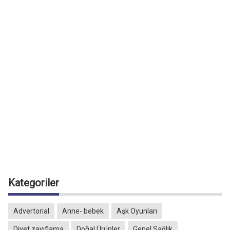
Kategoriler
Advertorial
Anne- bebek
Aşk Oyunları
Diyet zayıflama
Doğal Ürünler
Genel Sağlık