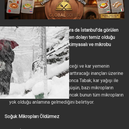
Tüm yurtta ve uzun zaman sonra da İstanbul'da görülen
beyaz tablo aldatıyor. Renginden dolayı temiz olduğu
düşünülen kar, içinde pek çok kimyasalı ve mikrobu
barındırıyor.
Kar yağışının mikropları öldüreceği ve kar yemenin
bağışıklık sisteminin direncini arttıracağı inançları üzerine
açıklamada bulunun Prof. Dr. Yonca Tabak; kar yağışı ile
birlikte hava sıcaklığındaki düşüşün, bazı mikropların
yaşam alanlarını kısıtladığını, ancak bunun tüm mikropların
yok olduğu anlamına gelmediğini belirtiyor.
Soğuk Mikropları Öldürmez