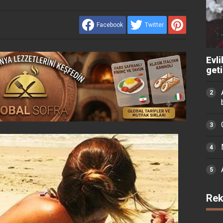
Facebook
Twitter
Evli
get
Rek