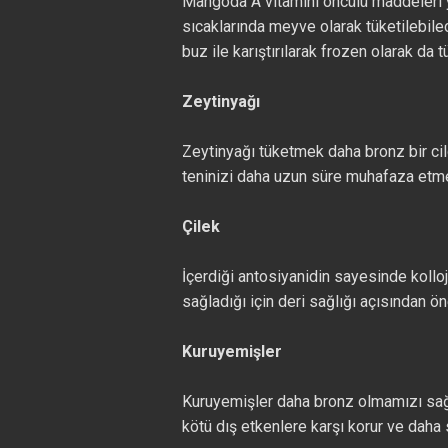
Mangoda A vitamini öncülü maddeleri 
sıcaklarında meyve olarak tüketilebilec
buz ile karıştırılarak frozen olarak da tü
Zeytinyağı
Zeytinyağı tüketmek daha bronz bir ci
teninizi daha uzun süre muhafaza etmen
Çilek
İçerdiği antosiyanidin sayesinde koll
sağladığı için deri sağlığı açısından ön
Kuruyemişler
Kuruyemişler daha bronz olmamızı sağ
kötü dış etkenlere karşı korur ve daha