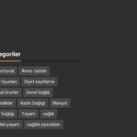
egoriler
ertorial
Anne- bebek
 Oyunları
Diyet zayıflama
al Ürünler
Genel Sağlık
alıklar
Kadın Sağlığı
Manşet
 Sağlığı
Yaşam
sağlık
lıklı yaşam
sağlıklı yiyecekler