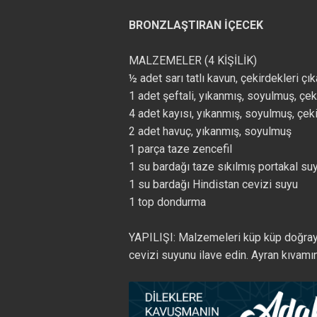
BRONZLAŞTIRAN İÇECEK
MALZEMELER (4 KİŞİLİK)
½ adet sarı tatlı kavun, çekirdekleri çık
1 adet şeftali, yıkanmış, soyulmuş, çek
4 adet kayısı, yıkanmış, soyulmuş, çeki
2 adet havuç, yıkanmış, soyulmuş
1 parça taze zencefil
1 su bardağı taze sıkılmış portakal su
1 su bardağı Hindistan cevizi suyu
1 top dondurma
YAPILIŞI: Malzemeleri küp küp doğray
cevizi suyunu ilave edin. Ayran kıvamın