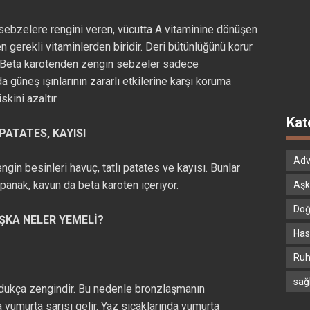
 sebzelere rengini veren, vücutta A vitaminine dönüşen
 en gerekli vitaminlerden biridir. Deri bütünlüğünü korur
r. Beta karotenden zengin sebzeler sadece
güneş ışınlarının zararlı etkilerine karşı koruma
kini azaltır.
Kat
PATATES, KAYISI
Adv
in besinleri havuç, tatlı patates ve kayısı. Bunlar
spanak, kavun da beta karoten içeriyor.
Aşk
Doğ
ŞKA NELER YEMELİ?
Hast
Ruh
sağ
ldukça zengindir. Bu nedenle bronzlaşmanın
 yumurta sarısı gelir. Yaz sıcaklarında yumurta