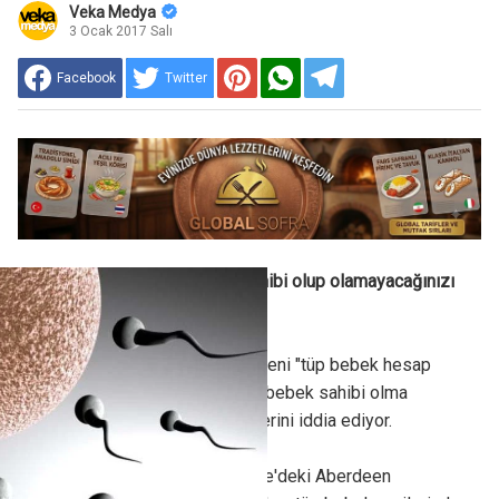
Veka Medya
3 Ocak 2017 Salı
Facebook
Twitter
Bu hesap makinesi, çocuk sahibi olup olamayacağınızı
söylüyor
Bilim adamları, geliştirdikleri yeni "tüp bebek hesap
makinesi" sayesinde çiftlerin bebek sahibi olma
şanslarını tahmin edebileceklerini iddia ediyor.
Bu ilginç buluşu yapan İngiltere'deki Aberdeen