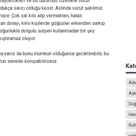
aybettikleri ve bu durumun, özellikle vücut
dukça sıkıcı olduğu kesin. Aslında vücut şeklimiz
iyor. Çok sık kilo alıp vermekten, hatalı
n dolayı, kimi kişilerde göğüsler erkenden sarkıp
 çoğunlukla dolgulu sutyen kullanmadan bir şey
kıştıramaz oluyor.
dıysanız da bunu mümkün olduğunca geciktirebilir, bu
un seneler koruyabilirsiniz.
Kat
Adv
Aşk
Doğ
Hast
Ruh
sağ