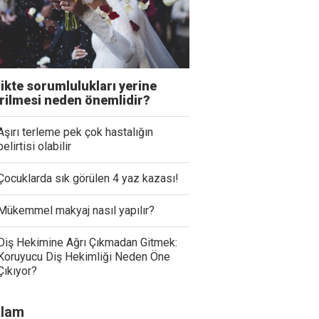
likte sorumlulukları yerine
irilmesi neden önemlidir?
Aşırı terleme pek çok hastalığın
belirtisi olabilir
Çocuklarda sık görülen 4 yaz kazası!
Mükemmel makyaj nasıl yapılır?
Diş Hekimine Ağrı Çıkmadan Gitmek:
Koruyucu Diş Hekimliği Neden Öne
Çıkıyor?
lam