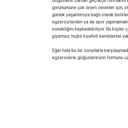
Göğüslerin zaman geçtikçe formlarını k
görünümüne çok önem verenler için, ol
günlük yaşantımıza bağlı olarak belirlen
egzersizlerden ya da spor yapmamakta
esnekliğini kaybedebiliyor. Bu kişiler
giyemez, hiçbir kıyafeti kendilerine ya
Eğer hala bu tür sorunlarla karşılaşma
egzersilerle göğüslerinizin formunu uz