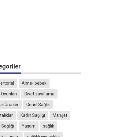
egoriler
ertorial
Anne- bebek
 Oyunları
Diyet zayıflama
al Ürünler
Genel Sağlık
alıklar
Kadın Sağlığı
Manşet
 Sağlığı
Yaşam
sağlık
lıklı yaşam
sağlıklı yiyecekler