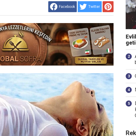
Facebook
Twitter
Evli
get
Rek