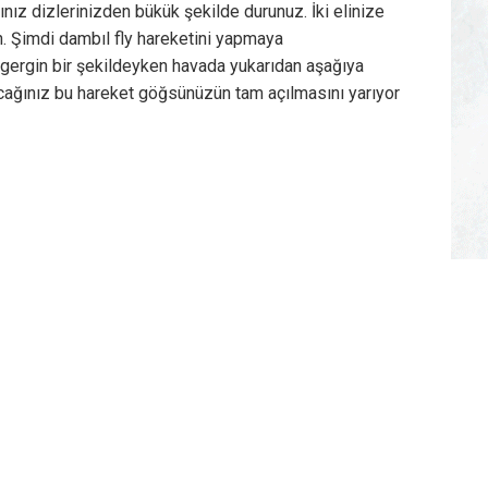
nız dizlerinizden bükük şekilde durunuz. İki elinize
lın. Şimdi dambıl fly hareketini yapmaya
ız gergin bir şekildeyken havada yukarıdan aşağıya
acağınız bu hareket göğsünüzün tam açılmasını yarıyor