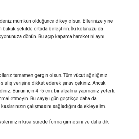
vdeniz mümkün olduğunca dikey olsun. Ellerinize yine
en bükük şekilde ortada birleştirin. İki kolunuzu da
isyonunuza dönün. Bu açıp kapama hareketini aynı
larız tamamen gergin olsun. Tüm vücut ağırlığınız
es alış verişine dikkat ederek şınav çekiniz. Ancak
niz. Bunun için 4 -5 cm. bir alçalma yapmanız yeterli.
hmal etmeyin. Bu sayıyı gün geçtikçe daha da
s kaslarınızın çalışmasını sağladığını da ekleyelim.
üslerinizin kısa sürede forma girmesini ve daha dik