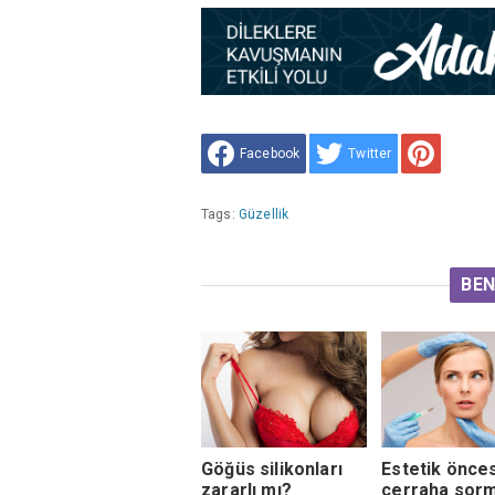
Facebook
Twitter
Tags:
Güzellik
BEN
Göğüs silikonları
Estetik önces
zararlı mı?
cerraha sor