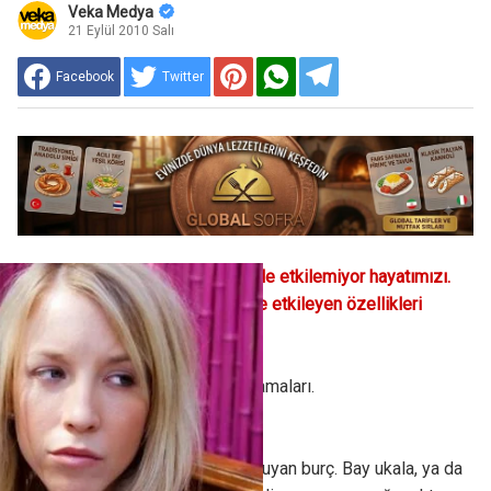
Veka Medya
21 Eylül 2010 Salı
Facebook
Twitter
Burçlar sadece güzel yönleri ile etkilemiyor hayatımızı.
Bakın burçların bizi kötü yönde etkileyen özellikleri
nelerdir?
İşte Burçların Huysuzluk Sıralamaları.
Koç
Ego tatminine en çok ihtiyaç duyan burç. Bay ukala, ya da