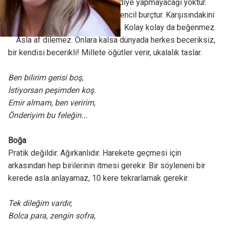
bayan buz. En önde olacağım diye yapmayacağı yoktur.
Yatakta, aşkta, işte, güçte en bencil burçtur. Karşısındakini
kırdığını da en anlamayan burç. Kolay kolay da beğenmez.
Asla af dilemez. Onlara kalsa dünyada herkes beceriksiz,
bir kendisi becerikli! Millete öğütler verir, ukalalık taslar.
Ben bilirim gerisi boş,
İstiyorsan peşimden koş.
Emir almam, ben veririm,
Önderiyim bu feleğin...
Boğa
Pratik değildir. Ağırkanlıdır. Harekete geçmesi için
arkasından hep birilerinin itmesi gerekir. Bir söyleneni bir
kerede asla anlayamaz, 10 kere tekrarlamak gerekir.
Tek dileğim vardır,
Bolca para, zengin sofra,