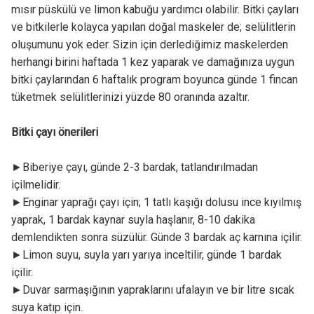
mısır püskülü ve limon kabuğu yardımcı olabilir. Bitki çayları
ve bitkilerle kolayca yapılan doğal maskeler de; selülitlerin
oluşumunu yok eder. Sizin için derlediğimiz maskelerden
herhangi birini haftada 1 kez yaparak ve damağınıza uygun
bitki çaylarından 6 haftalık program boyunca günde 1 fincan
tüketmek selülitlerinizi yüzde 80 oranında azaltır.
Bitki çayı önerileri
►Biberiye çayı, günde 2-3 bardak, tatlandırılmadan
içilmelidir.
►Enginar yaprağı çayı için; 1 tatlı kaşığı dolusu ince kıyılmış
yaprak, 1 bardak kaynar suyla haşlanır, 8-10 dakika
demlendikten sonra süzülür. Günde 3 bardak aç karnına içilir.
►Limon suyu, suyla yarı yarıya inceltilir, günde 1 bardak
içilir.
►Duvar sarmaşığının yapraklarını ufalayın ve bir litre sıcak
suya katıp için.