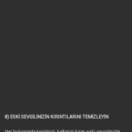
8) ESKİ SEVGİLİNİZİN KIRINTILARINI TEMİZLEYİN
Her buluşmada kendinizi, kalbinizi kıran eski sevgilinizle