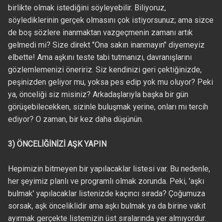
birlikte olmak istediğini söyleyebilir. Biliyoruz,
söylediklerinin gerçek olmasını çok istiyorsunuz; ama sizce
de boş sözlere inanmaktan vazgeçmenin zamanı artık
gelmedi mi? Size direkt "Ona sakın inanmayın" diyemeyiz
elbette! Ama aşkını teste tabi tutmanızı, davranışlarını
gözlemlemenizi öneririz. Siz kendinizi geri çektiğinizde,
peşinizden geliyor mu, yoksa pes edip yok mu oluyor? Peki
ya, önceliği siz misiniz? Arkadaşlarıyla başka bir gün
görüşebilecekken, sizinle buluşmak yerine, onları mı tercih
ediyor? O zaman, bir kez daha düşünün.
3) ÖNCELİĞİNİZİ AŞK YAPIN
Hepimizin bitmeyen bir yapılacaklar listesi var. Bu nedenle,
her şeyimiz planlı ve programlı olmak zorunda. Peki, 'aşkı
bulmak' yapılacaklar listenizde kaçıncı sırada? Çoğumuza
sorsak, aşk önceliklidir ama aşkı bulmak ya da birine vakit
ayırmak gerçekte listemizin üst sıralarında yer almıyordur.