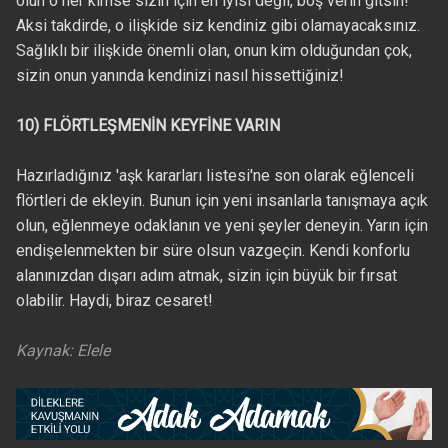
olun o her kimse sizin için en iyisi değil, boş verin gitsin!
Aksi takdirde, o ilişkide siz kendiniz gibi olamayacaksınız.
Sağlıklı bir ilişkide önemli olan, onun kim olduğundan çok,
sizin onun yanında kendinizi nasıl hissettiğiniz!
10) FLÖRTLEŞMENİN KEYFİNE VARIN
Hazırladığınız 'aşk kararları listesi'ne son olarak eğlenceli
flörtleri de ekleyin. Bunun için yeni insanlarla tanışmaya açık
olun, eğlenmeye odaklanın ve yeni şeyler deneyin. Yarın için
endişelenmekten bir süre olsun vazgeçin. Kendi konforlu
alanınızdan dışarı adım atmak, sizin için büyük bir fırsat
olabilir. Haydi, biraz cesaret!
Kaynak: Elele