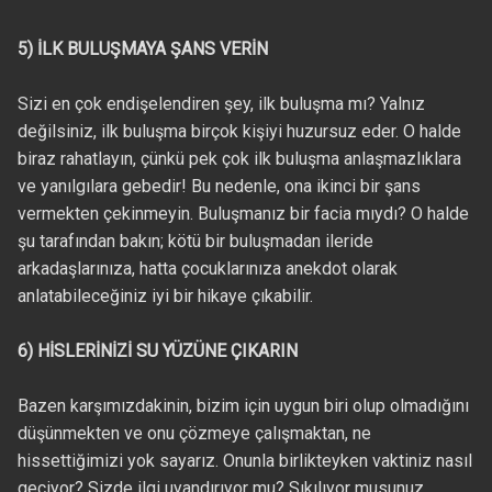
5) İLK BULUŞMAYA ŞANS VERİN
Sizi en çok endişelendiren şey, ilk buluşma mı? Yalnız
değilsiniz, ilk buluşma birçok kişiyi huzursuz eder. O halde
biraz rahatlayın, çünkü pek çok ilk buluşma anlaşmazlıklara
ve yanılgılara gebedir! Bu nedenle, ona ikinci bir şans
vermekten çekinmeyin. Buluşmanız bir facia mıydı? O halde
şu tarafından bakın; kötü bir buluşmadan ileride
arkadaşlarınıza, hatta çocuklarınıza anekdot olarak
anlatabileceğiniz iyi bir hikaye çıkabilir.
6) HİSLERİNİZİ SU YÜZÜNE ÇIKARIN
Bazen karşımızdakinin, bizim için uygun biri olup olmadığını
düşünmekten ve onu çözmeye çalışmaktan, ne
hissettiğimizi yok sayarız. Onunla birlikteyken vaktiniz nasıl
geçiyor? Sizde ilgi uyandırıyor mu? Sıkılıyor musunuz,