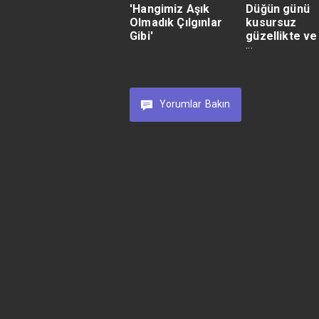
'Hangimiz Aşık
Düğün günü
Olmadık Çılgınlar
kusursuz
Gibi'
güzellikte ve
formda olma
sırları…
Yorumlar
Bakın