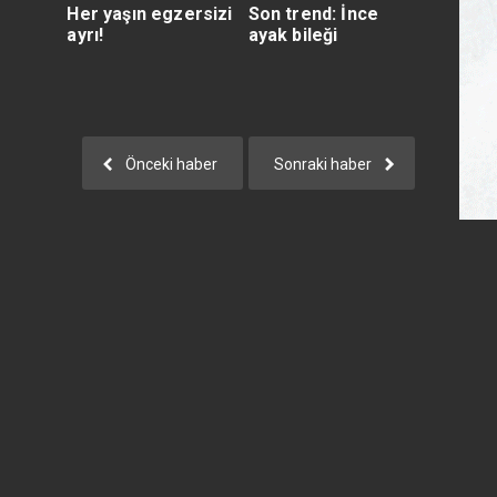
Her yaşın egzersizi
Son trend: İnce
ayrı!
ayak bileği
nın
Önceki haber
Sonraki haber