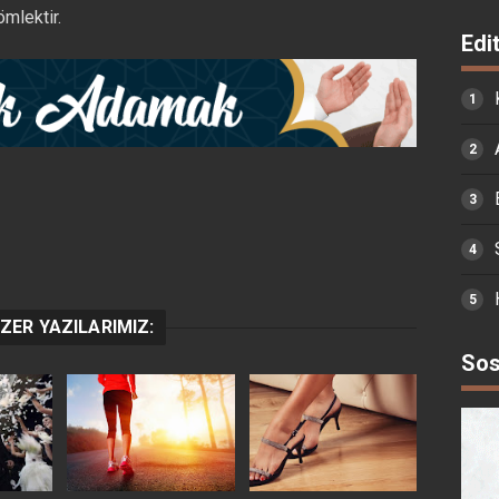
mlektir.
Edi
ZER YAZILARIMIZ:
Sos