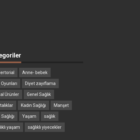
egoriler
ertorial
Anne- bebek
 Oyunları
Diyet zayıflama
al Ürünler
Genel Sağlık
alıklar
Kadın Sağlığı
Manşet
 Sağlığı
Yaşam
sağlık
lıklı yaşam
sağlıklı yiyecekler