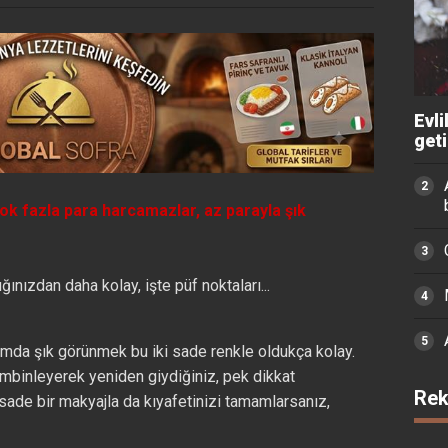
Evli
get
çok fazla para harcamazlar, az parayla şık
ınızdan daha kolay, işte püf noktaları...
mda şık görünmek bu iki sade renkle oldukça kolay.
kombinleyerek yeniden giydiğiniz, pek dikkat
Rek
sade bir makyajla da kıyafetinizi tamamlarsanız,