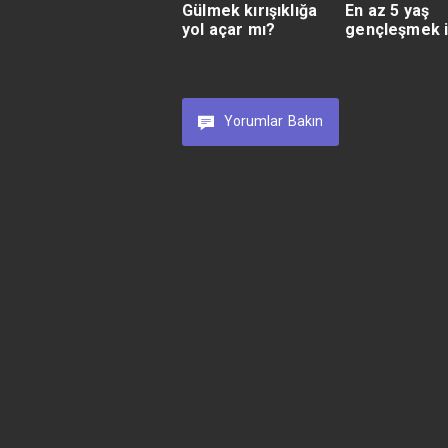
Gülmek kırışıklığa
En az 5 yaş
yol açar mı?
gençleşmek i
Yorumlar
Bakın