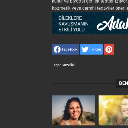
kültür ve biyopsi gibi ek testler izliyo
kozmetik veya cerrahi tedaviler önerile
Facebook
Twitter
Tags:
Güzellik
BEN