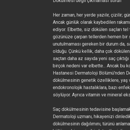
Dökülmesi değil çıkmaması sorun
Her zaman, her yerde yazılır, çizilir; 
Ancak günlük olarak kaybedilen rakamı
ediyor. Elbette, siz dökülen saçları tel
gözünüze çarpan tellerden hemen bir 
unutulmaması gereken bir durum da, s
olduğu. Çünkü kellik, daha çok dökülen
saçtan daha az sayıda yeni saç çıktığı
birçok nedeni var elbette... Ancak b
Hastanesi Dermatoloji Bölümü'nden De
dökülmesinin genetik özelliklere, yaş
endokronolojik hastalıklara, bazı enfeks
söylüyor. Ayrıca vitamin ve mineral ek
Saç dökülmesinin tedavisine başlamak 
Dermatoloji uzmanı, hikayenizi dinled
dökülmesinin dağılımını, türünü anlamaya