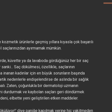
e kozmetik ürünlerle geçmiş yıllara kıyasla çok başarılı
zel saçlarınızdan ayırmamak mümkün.
erde, küvette ya da lavaboda gördüğünüz her bir saç
 sanki... Saç dökülmesi, özellikle, saçlarının
a inanan kadınlar için en büyük sorunların başında
etik nedenlerle endişelendirse de aslında bir sağlık
lı. Zaten, çoğunlukla bir dermatoloji uzmanın
i durdurmak ve kaybolan saçları geri döndürmek
eni, elbette yeni geliştirilen etken maddeler.
dökülüyor!' diye paniğe kapılmak yerine hiç vakitmeden