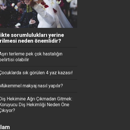
likte sorumlulukları yerine
irilmesi neden önemlidir?
Aşırı terleme pek çok hastalığın
belirtisi olabilir
Çocuklarda sık görülen 4 yaz kazası!
Mükemmel makyaj nasıl yapılır?
Diş Hekimine Ağrı Çıkmadan Gitmek:
Koruyucu Diş Hekimliği Neden Öne
Çıkıyor?
lam