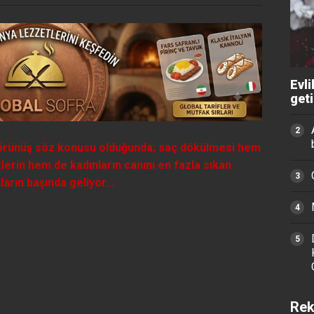
Evli
get
örünüş söz konusu olduğunda; saç dökülmesi hem
lerin hem de kadınların canını en fazla sıkan
arın başında geliyor...
Rek