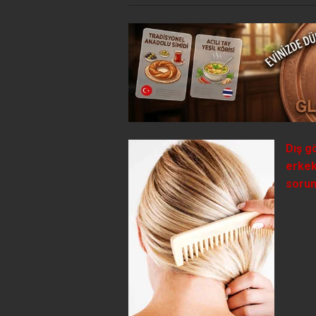
Dış g
erkek
sorunl