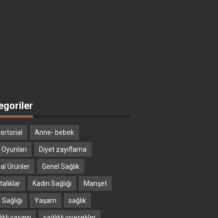
egoriler
ertorial
Anne- bebek
 Oyunları
Diyet zayıflama
al Ürünler
Genel Sağlık
alıklar
Kadın Sağlığı
Manşet
 Sağlığı
Yaşam
sağlık
lıklı yaşam
sağlıklı yiyecekler