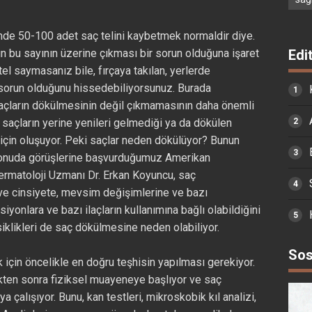
günde 50-100 adet saç telini kaybetmek normaldir diye.
Edi
n bu sayının üzerine çıkması bir sorun olduğuna işaret
 tel saymasanız bile, fırçaya takılan, yerlerde
sorun olduğunu hissedebiliyorsunuz. Burada
açların dökülmesinin değil çıkmamasının daha önemli
 saçların yerine yenileri gelmediği ya da dökülen
 için oluşuyor. Peki saçlar neden dökülüyor? Bunun
u konuda görüşlerine başvurduğumuz Amerikan
rmatoloji Uzmanı Dr. Erkan Koyuncu, saç
 ve cinsiyete, mevsim değişimlerine ve bazı
iyonlara ve bazı ilaçların kullanımına bağlı olabildiğini
siklikleri de saç dökülmesine neden olabiliyor.
Sos
için öncelikle en doğru teşhisin yapılması gerekiyor.
ikten sonra fiziksel muayeneye başlıyor ve saç
 çalışıyor. Bunu, kan testleri, mikroskobik kıl analizi,