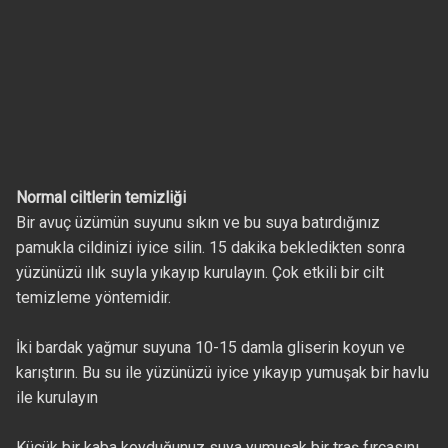
Normal ciltlerin temizliği
Bir avuç üzümün suyunu sıkın ve bu suya batırdığınız
pamukla cildinizi iyice silin. 15 dakika bekledikten sonra
yüzünüzü ılık suyla yıkayıp kurulayın. Çok etkili bir cilt
temizleme yöntemidir.
İki bardak yağmur suyuna 10-15 damla gliserin koyun ve
karıştırın. Bu su ile yüzünüzü iyice yıkayıp yumuşak bir havlu
ile kurulayın
Küçük bir kaba koyduğunuz suya yumuşak bir traş fırçasını