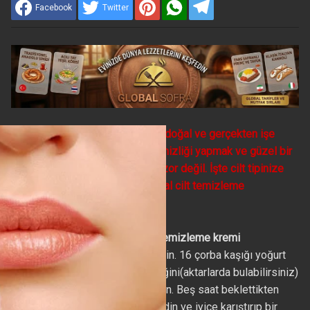
Facebook
Twitter
Evinizde uygulayabileceğiniz doğal ve gerçekten işe
yarayacak yöntemlerle cilt temizliği yapmak ve güzel bir
cilde sahip olmak o kadar da zor değil. İşte cilt tipinize
göre uygulayabileceğiniz doğal cilt temizleme
yöntemleri…
Tüm ciltler için yoğurtlu ballı temizleme kremi
3 çorba kaşığı balı ısıtarak eritin. 16 çorba kaşığı yoğurt
ve 5 çorba kaşığı mürver çiçeğini(aktarlarda bulabilirsiniz)
hafif ateşte yarım saat kaynatın. Beş saat beklettikten
sonra süzün. İçine balı ilave edin ve iyice karıştırıp bir