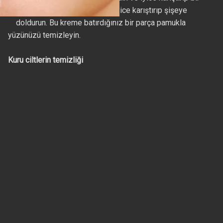
kavanoz veya şişeye koyun. İyice karıştırıp şişeye
doldurun. Bu kreme batırdığınız bir parça pamukla
yüzünüzü temizleyin.
Kuru ciltlerin temizliği