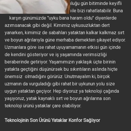
Gün içinde biriken onca yorgunluğu gün bitiminde keyifli
bir uykuyla atmayı düşünmek bile bizi rahatlatabilir. Buna
karşın günümüzde "uyku bana haram oldu" diyenlerde
azımsanacak gibi değil. Kimimiz uykusuzluktan dert
yanarken, kimimiz de sabahları yataktan kalkar kalkmaz sırt
ve boyun ağrılarıyla güne merhaba demekten şikayet ediyor.
Uzmanlara göre ise rahat uyuyamamanın etkisi gün içinde
de kendini gösteriyor ve iş yaşamında verimsizliği
beraberinde getiriyor. Yaşamımızın yaklaşık üçte birinin
yatakta geçtiğini düşünürsek bu sıkıntıların aslında hiçte
önemsiz olmadığını görürüz. Unutmayalım ki, birçok
uzmanın da vurguladığı gibi rahat bir uykunun yolu size
uygun yataktan geçiyor. Hep diyoruz ya teknoloji çağında
yaşıyoruz, yatak kaynaklı sırt ve boyun ağrılarına son
teknoloji ürünü yataklar çare olabiliyor.
Teknolojinin Son Ürünü Yataklar Konfor Sağlıyor