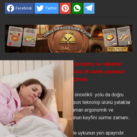
Facebook
Twitter
Rahat bir uykunun özlemini çekiyorsanız ve sabahları
boyun,sırt ağrılarıyla uyanıyorsanız ilk olarak yapmanız
gereken yatağınızı gözden geçirmek.
Bu sıkıntıları aşmanın kolay ve öncelikli yolu da doğru
yatak seçiminden geçiyor. Ve son teknoloji ürünü yataklar
bu sorunlara çare olabiliyor. Zaman ergonomik ve
ortopedik yataklarla rahat uykunun keyfini sürme zamanı...
Günlük yaşantımızın akışı içinde uykunun yeri apayrıdır.