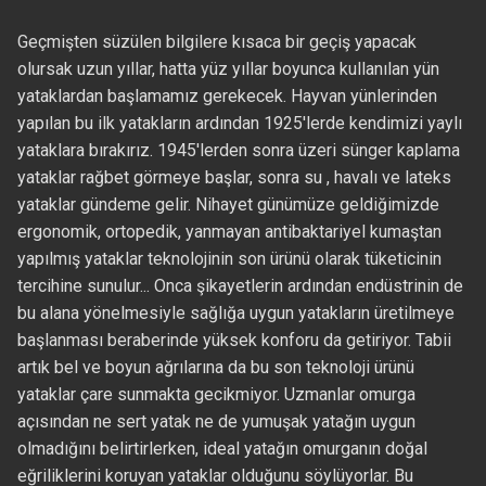
Geçmişten süzülen bilgilere kısaca bir geçiş yapacak
olursak uzun yıllar, hatta yüz yıllar boyunca kullanılan yün
yataklardan başlamamız gerekecek. Hayvan yünlerinden
yapılan bu ilk yatakların ardından 1925'lerde kendimizi yaylı
yataklara bırakırız. 1945'lerden sonra üzeri sünger kaplama
yataklar rağbet görmeye başlar, sonra su , havalı ve lateks
yataklar gündeme gelir. Nihayet günümüze geldiğimizde
ergonomik, ortopedik, yanmayan antibaktariyel kumaştan
yapılmış yataklar teknolojinin son ürünü olarak tüketicinin
tercihine sunulur... Onca şikayetlerin ardından endüstrinin de
bu alana yönelmesiyle sağlığa uygun yatakların üretilmeye
başlanması beraberinde yüksek konforu da getiriyor. Tabii
artık bel ve boyun ağrılarına da bu son teknoloji ürünü
yataklar çare sunmakta gecikmiyor. Uzmanlar omurga
açısından ne sert yatak ne de yumuşak yatağın uygun
olmadığını belirtirlerken, ideal yatağın omurganın doğal
eğriliklerini koruyan yataklar olduğunu söylüyorlar. Bu