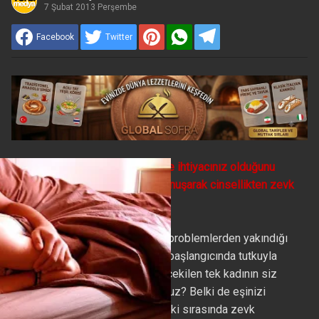
7 Şubat 2013 Perşembe
Facebook
Twitter
İlişkinizi değerlendirerek, neye ihtiyacınız olduğunu
söyleyerek, seks hakkında konuşarak cinsellikten zevk
almayı öğrenebilirsiniz.
Hiç diğer kadınların da cinsel problemlerden yakındığı
aklınıza geldi mi? Bir ilişkinin başlangıcında tutkuyla
seven ancak daha sonra geri çekilen tek kadının siz
olduğunuzu mu düşünüyorsunuz? Belki de eşinizi
seviyorsunuz ancak cinsel ilişki sırasında zevk