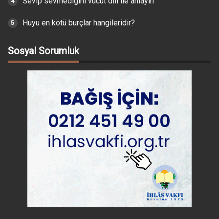
Sevip sevmediğini vücut dili ile anlayın
Huyu en kötü burçlar hangileridir?
Sosyal Sorumluk