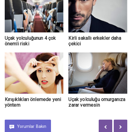
Uçak yolculuğunun 4 çok
Kirli sakallı erkekler daha
önemli riski
çekici
Kırışıklıkları önlemede yeni
Uçak yolculuğu omurganıza
yöntem
zarar vermesin
Yorumlar
Bakın