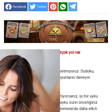
Facebook
Twitter
Zihin gücünüzü artırmak için birçok yol var.
Oyuna ne dersiniz?
Tabiki video oyunlarından bahsetmiyoruz. Sudoku,
bulmaca ve puzzle gibi zeka oyunlarını deneyin.
Uykunuza dikkat!
Eğer zihninizi güçlendirmek istiyorsanız, iyi bir uyku
çekmelisiniz. Yeterli miktarda uyku sizin önceliğiniz
olsun. Gün içerisinde kısa dinlenmelerde daha etkili