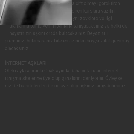
Örneğin yemek kurslarına ya da çift olmayı gerektiren
salsa, tango gibi ilgi alanınıza giren kurslara yazılın.
Böylece o ortamlarda sizinle aynı zevklere ve ilgi
alanlarına sahip yeni insanlarla tanışacaksınız ve belki de
hayatınızın aşkını orada bulacaksınız. Beyaz atlı
prensinizi bulamasanız bile en azından hoşça vakit geçirmiş
olacaksınız.
İNTERNET AŞKLARI
Öteki aylara oranla Ocak ayında daha çok insan internet
tanışma sitelerine üye olup şanslarını deniyorlar. Öyleyse
siz de bu sitelerden birine üye olup aşkınızı arayabilirsiniz.