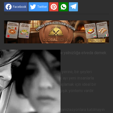
Facebook
Twitter
Hayatınızın aşkıyla tanışmak ve yalnızlığa elveda demek
için bir çok şey yapabilirsiniz.
Yalnız oluşunuzun sizi üzmesi yerine, bir şeyleri
değiştirmeye kararlı olun. Ocak ayı yeni insanlarla
tanışmak ve yeni bir ilişkiye başlamak için ideal bir
zamandır. Ve bunun birçok değişik yöntemi vardır.
YENİ ORTAMLARA GİRİN
Sadece yalnızların katıldığı organizasyonlara katılmayın.