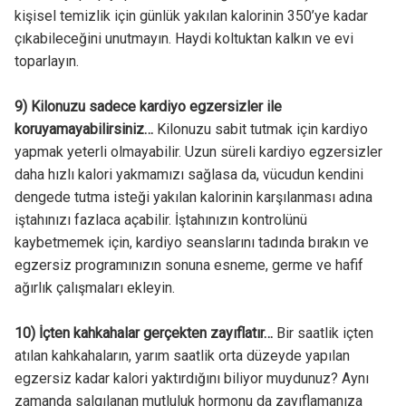
kişisel temizlik için günlük yakılan kalorinin 350’ye kadar
çıkabileceğini unutmayın. Haydi koltuktan kalkın ve evi
toparlayın.
9) Kilonuzu sadece kardiyo egzersizler ile
koruyamayabilirsiniz…
Kilonuzu sabit tutmak için kardiyo
yapmak yeterli olmayabilir. Uzun süreli kardiyo egzersizler
daha hızlı kalori yakmamızı sağlasa da, vücudun kendini
dengede tutma isteği yakılan kalorinin karşılanması adına
iştahınızı fazlaca açabilir. İştahınızın kontrolünü
kaybetmemek için, kardiyo seanslarını tadında bırakın ve
egzersiz programınızın sonuna esneme, germe ve hafif
ağırlık çalışmaları ekleyin.
10) İçten kahkahalar gerçekten zayıflatır…
Bir saatlik içten
atılan kahkahaların, yarım saatlik orta düzeyde yapılan
egzersiz kadar kalori yaktırdığını biliyor muydunuz? Aynı
zamanda salgılanan mutluluk hormonu da zayıflamanıza