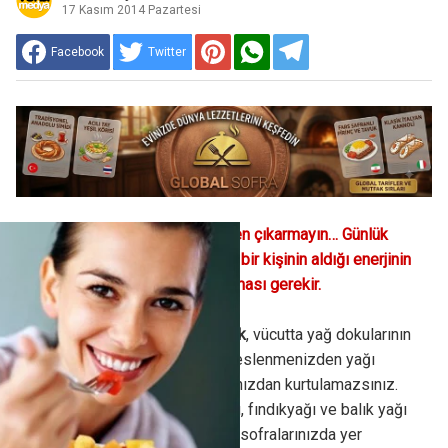
17 Kasım 2014 Pazartesi
Facebook
Twitter
Yağı beslenmenizden tamamen çıkarmayın… Günlük
beslenme düzeninde yetişkin bir kişinin aldığı enerjinin
%25-30’unun yağdan karşılanması gerekir.
1)Tamamen yağsız beslenmek
, vücutta yağ dokularının
yakılmasına engel olur. Yani beslenmenizden yağı
tamamen çıkartırsanız yağlarınızdan kurtulamazsınız.
Sağlıklı yağlar olan; zeytinyağı, fındıkyağı ve balık yağı
gibi yağlara belirli miktarlarda sofralarınızda yer