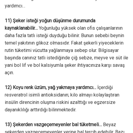
yardımcı…
11) Şeker isteği yoğun düşünme durumunda
kaynaklanabilir…
Yoğunluğu yüksek olan ofis çalışanlarının
daha fazla tatlı isteği duyduğu bilinir. Bunun sebebi beynin
temel yakıtının glikoz olmasıdır. Fakat şekerli yiyeceklerin
rutin tüketimi vücutta yağlanmaya sebep olur. Bilgisayar
başında canınız tatlı istediğinde çiğ sebze, meyve ve süt ile
yani bol lif ve bol kalsiyumla şeker ihtiyacınıza karşı savaş
açın.
12) Koyu renk üzüm, yağ yakmaya yardımcı…
İçerdiği
resveratrol isimli antioksidanın; kilo almayı kolaylaştıran
insülin direncinin oluşma riskini azalttığı ve egzersize
dayanıklılığı arttırdığı bilinmektedir.
13) Şekerden vazgeçemeyenler bal tüketmeli…
Beyaz
şekerden vazgeçemeyenler yerine bal tercih edebilir. Bazı