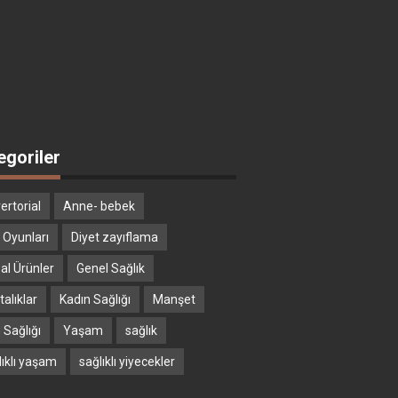
egoriler
ertorial
Anne- bebek
 Oyunları
Diyet zayıflama
al Ürünler
Genel Sağlık
alıklar
Kadın Sağlığı
Manşet
 Sağlığı
Yaşam
sağlık
lıklı yaşam
sağlıklı yiyecekler