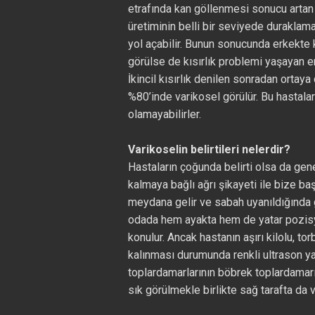
etrafında kan göllenmesi sonucu artan
üretiminin belli bir seviyede duraklam
yol açabilir. Bunun sonucunda erkekte k
görülse de kısırlık problemi yaşayan e
İkincil kısırlık denilen sonradan ortaya
%80’inde varikosel görülür. Bu hastalar 
olamayabilirler.
Varikoselin belirtileri nelerdir?
Hastaların çoğunda belirti olsa da gene
kalmaya bağlı ağrı şikayeti ile bize baş
meydana gelir ve sabah uyanıldığında ge
odada hem ayakta hem de yatar pozisy
konulur. Ancak hastanın aşırı kilolu, 
kalınması durumunda renkli ultrason yap
toplardamarlarının böbrek toplardamar
sık görülmekle birlikte sağ tarafta da v