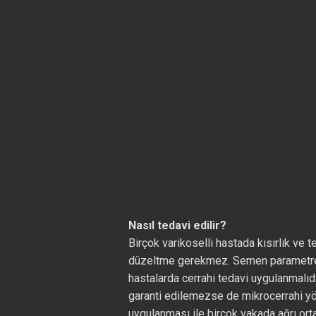
Nasıl tedavi edilir?
Birçok varikoselli hastada kısırlık ve
düzeltme gerekmez. Semen parametrele
hastalarda cerrahi tedavi uygulanmalıdı
garanti edilemezse de mikrocerrahi yö
uygulanması ile birçok vakada ağrı orta