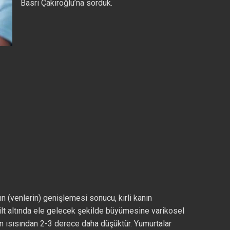
Basri Çakıroğlu’na sorduk.
rın (venlerin) genişlemesi sonucu, kirli kanın
ilt altında ele gelecek şekilde büyümesine varikosel
un ısısından 2-3 derece daha düşüktür. Yumurtalar