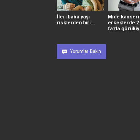
İleri baba yaşı
Mide kanseri
risklerden biri…
erkeklerde 2
fazla görülüy
Yorumlar
Bakın