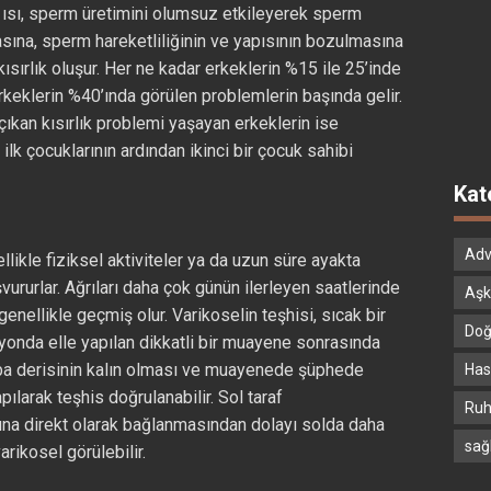
 ısı, sperm üretimini olumsuz etkileyerek sperm
asına, sperm hareketliliğinin ve yapısının bozulmasına
ısırlık oluşur. Her ne kadar erkeklerin %15 ile 25’inde
rkeklerin %40’ında görülen problemlerin başında gelir.
 çıkan kısırlık problemi yaşayan erkeklerin ise
ilk çocuklarının ardından ikinci bir çocuk sahibi
Kat
Adv
llikle fiziksel aktiviteler ya da uzun süre ayakta
vururlar. Ağrıları daha çok günün ilerleyen saatlerinde
Aşk
nellikle geçmiş olur. Varikoselin teşhisi, sıcak bir
Doğ
onda elle yapılan dikkatli bir muayene sonrasında
torba derisinin kalın olması ve muayenede şüphede
Hast
ılarak teşhis doğrulanabilir. Sol taraf
Ruh
ına direkt olarak bağlanmasından dolayı solda daha
sağ
arikosel görülebilir.