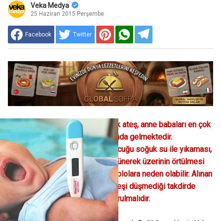
Veka Medya
25 Haziran 2015 Perşembe
Facebook
Twitter
Çocuklarda sık görülen yüksek ateş, anne babaları en çok
endişelendiren konuların başında gelmektedir.
Ebeveynlerin panik halinde çocuğu soğuk su ile yıkaması,
ya da çocuğun üşüdüğünü düşünerek üzerinin örtülmesi
gibi uygulamalar daha ciddi tablolara neden olabilir. Alınan
önlemlere rağmen çocuğun ateşi düşmediği takdirde
mutlaka uzman doktora başvurulmalıdır.