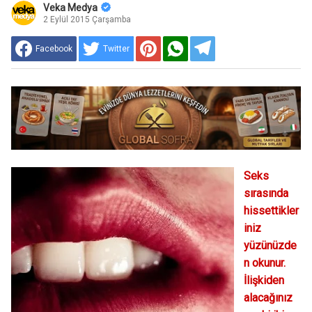
Veka Medya
2 Eylül 2015 Çarşamba
Facebook
Twitter
Seks
sırasında
hissettikler
iniz
yüzünüzde
n okunur.
İlişkiden
alacağınız