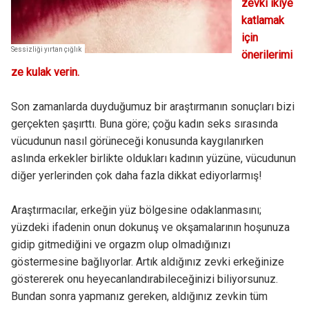
zevki ikiye
katlamak
için
Sessizliği yırtan çığlık
önerilerimi
ze kulak verin.
Son zamanlarda duyduğumuz bir araştırmanın sonuçları bizi
gerçekten şaşırttı. Buna göre; çoğu kadın seks sırasında
vücudunun nasıl görüneceği konusunda kaygılanırken
aslında erkekler birlikte oldukları kadının yüzüne, vücudunun
diğer yerlerinden çok daha fazla dikkat ediyorlarmış!
Araştırmacılar, erkeğin yüz bölgesine odaklanmasını;
yüzdeki ifadenin onun dokunuş ve okşamalarının hoşunuza
gidip gitmediğini ve orgazm olup olmadığınızı
göstermesine bağlıyorlar. Artık aldığınız zevki erkeğinize
göstererek onu heyecanlandırabileceğinizi biliyorsunuz.
Bundan sonra yapmanız gereken, aldığınız zevkin tüm