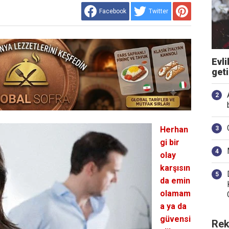
Facebook
Twitter
Evli
get
Herhan
gi bir
olay
karşısın
da emin
olamam
a ya da
güvensi
Rek