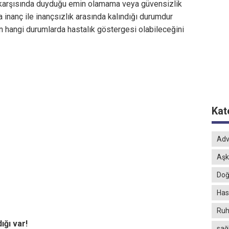
y karşısında duyduğu emin olamama veya güvensizlik
a inanç ile inançsızlık arasında kalındığı durumdur
 hangi durumlarda hastalık göstergesi olabileceğini
Kat
Adv
Aşk
Doğ
Hast
Ruh
ığı var!
sağ