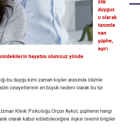
zlik
duygus
u olarak
tanımla
nan
şüphe,
aşırı
sindekilerin hayatını olumsuz yönde
ı bu duygu kimi zaman kişiler arasında ölümle
dın cinayetlerinin en büyük nedeni olarak bu tür
i Uzman Klinik Psikoloğu Orçun Aykol, şüphenin hangi
k olarak kabul edilebileceğine ilişkin önemli bilgiler