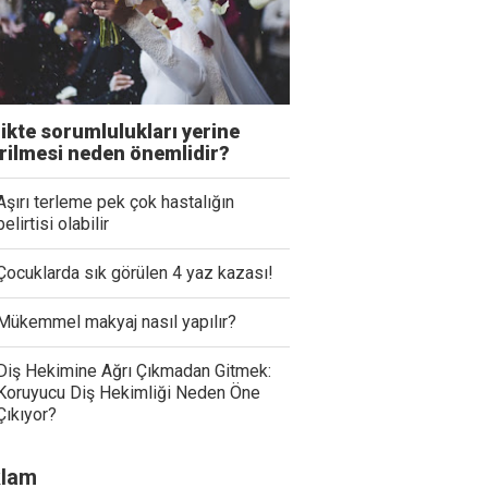
likte sorumlulukları yerine
irilmesi neden önemlidir?
Aşırı terleme pek çok hastalığın
belirtisi olabilir
Çocuklarda sık görülen 4 yaz kazası!
Mükemmel makyaj nasıl yapılır?
Diş Hekimine Ağrı Çıkmadan Gitmek:
Koruyucu Diş Hekimliği Neden Öne
Çıkıyor?
lam