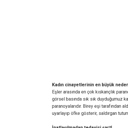
Kadın cinayetlerinin en büyük neden
Eşler arasında en çok kıskançlık para
görsel basında sık sık duyduğumuz kad
paranoyalarıdır. Birey eşi tarafından a
uyarlayıp öfke gösterir, saldırgan tutum
İnatlaşılmadan tedavisi şart!