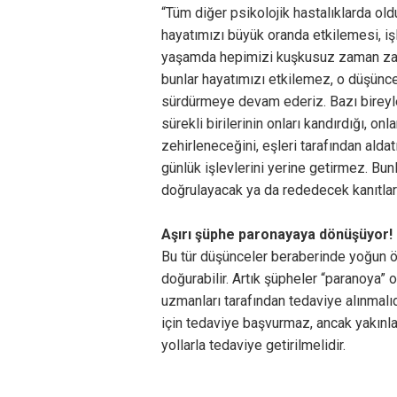
“Tüm diğer psikolojik hastalıklarda old
hayatımızı büyük oranda etkilemesi, i
yaşamda hepimizi kuşkusuz zaman zama
bunlar hayatımızı etkilemez, o düşünce
sürdürmeye devam ederiz. Bazı bireyle
sürekli birilerinin onları kandırdığı, on
zehirleneceğini, eşleri tarafından aldatı
günlük işlevlerini yerine getirmez. Bu
doğrulayacak ya da rededecek kanıtlar
Aşırı şüphe paronayaya dönüşüyor!
Bu tür düşünceler beraberinde yoğun öf
doğurabilir. Artık şüpheler “paranoya” 
uzmanları tarafından tedaviye alınmalı
için tedaviye başvurmaz, ancak yakınla
yollarla tedaviye getirilmelidir.