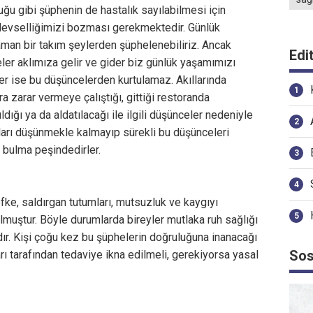
uğu gibi şüphenin de hastalık sayılabilmesi için
şlevselliğimizi bozması gerekmektedir. Günlük
n bir takım şeylerden şüphelenebiliriz. Ancak
Edi
ler aklımıza gelir ve gider biz günlük yaşamımızı
r ise bu düşüncelerden kurtulamaz. Akıllarında
lara zarar vermeye çalıştığı, gittiği restoranda
ldığı ya da aldatılacağı ile ilgili düşünceler nedeniyle
nları düşünmekle kalmayıp sürekli bu düşünceleri
 bulma peşindedirler.
ke, saldırgan tutumları, mutsuzluk ve kaygıyı
olmuştur. Böyle durumlarda bireyler mutlaka ruh sağlığı
dır. Kişi çoğu kez bu şüphelerin doğruluğuna inanacağı
Sos
rı tarafından tedaviye ikna edilmeli, gerekiyorsa yasal