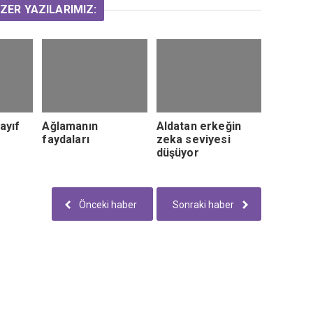
ZER YAZILARIMIZ:
ayıf
Ağlamanın
Aldatan erkeğin
faydaları
zeka seviyesi
düşüyor
Önceki haber
Sonraki haber