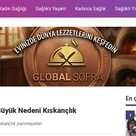
Kadın Sağlığı
Sağlıklı Yaşam
Kadınca Sağlık
Sağlıklı Y
En 
Büyük Nedeni Kıskançlık
skançlık paronayaları