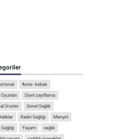
egoriler
ertorial
Anne- bebek
 Oyunları
Diyet zayıflama
al Ürünler
Genel Sağlık
alıklar
Kadın Sağlığı
Manşet
 Sağlığı
Yaşam
sağlık
lıklı yaşam
sağlıklı yiyecekler