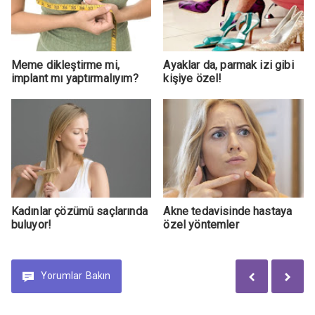
Meme dikleştirme mi,
Ayaklar da, parmak izi gibi
implant mı yaptırmalıyım?
kişiye özel!
Kadınlar çözümü saçlarında
Akne tedavisinde hastaya
buluyor!
özel yöntemler
Yorumlar
Bakın