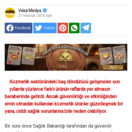
Veka Medya
21 Haziran 2016 Salı
Facebook
Twitter
Kozmetik sektöründeki baş döndürücü gelişmeler son
yıllarda yüzlerce farklı ürünün raflarda yer almasın
beraberinde getirdi. Ancak güvenilirliği ve etkinliğinden
emin olmadan kullanılan kozmetik ürünler güzelleşmek bir
yana, ciddi sağlık sorunlarına bile neden olabiliyor.
Bir süre önce Sağlık Bakanlığı tarafından da güvenilir