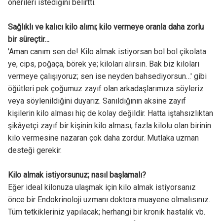
önerileri istediğini belirtti.
Sağlıklı ve kalıcı kilo alımı; kilo vermeye oranla daha zorlu
bir süreçtir…
'Aman canım sen de! Kilo almak istiyorsan bol bol çikolata
ye, cips, poğaça, börek ye; kiloları alırsın. Bak biz kiloları
vermeye çalışıyoruz; sen ise neyden bahsediyorsun…' gibi
öğütleri pek çoğumuz zayıf olan arkadaşlarımıza söyleriz
veya söylenildiğini duyarız. Sanıldığının aksine zayıf
kişilerin kilo alması hiç de kolay değildir. Hatta iştahsızlıktan
şikâyetçi zayıf bir kişinin kilo alması; fazla kilolu olan birinin
kilo vermesine nazaran çok daha zordur. Mutlaka uzman
desteği gerekir.
Kilo almak istiyorsunuz; nasıl başlamalı?
Eğer ideal kilonuza ulaşmak için kilo almak istiyorsanız
önce bir Endokrinoloji uzmanı doktora muayene olmalısınız.
Tüm tetkikleriniz yapılacak; herhangi bir kronik hastalık vb.