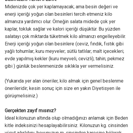
Midenizde çok yer kaplamayacak; ama besin değeri ve
enerji içeriği yoğun olan besinleri tercih etmeniz kilo
almanıza yardımcı olur. Örneğin salata midede çok yer
kaplar, tokluk sağlar ve kalori içeriği düşüktür. Bu yüzden
salatayı çok miktarda tüketmek kilo almanızı engelleyebilir.
Enerji içeriği yoğun olan besinlere (ceviz, fındık, fıstık gibi
yağlı tohumlar; kuru meyveler; sütlü tatlılar; malt içecekleri;
evde yapılmış kekler (kuru meyveli, cevizli); tahin; pekmez
gibi ) günlük beslenmenizde sıklıkla yer vermelisiniz.
(Yukarıda yer alan öneriler, kilo almak için genel beslenme
önerileridir; kesin sonuç için size en yakın Diyetisyen ile
görüşmelisiniz.)
Gerçekten zayıf mısınız?
İdeal kilonuzun altında olup olmadığınızı anlamak için Beden
kitle indeksinizi hesaplayabilirsiniz. Kilonuzun kg. cinsinden
vücut ağırlığını, boyunuzun m. cinsinden karesine bölerek