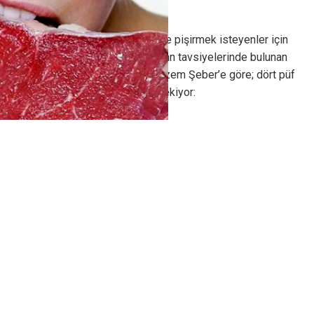
asla ekstra yağ kullanmayın..!”
Eti en sağlıklı ve doğru şekilde pişirmek isteyenler için
Mahallenin Kasabı adına uzman tavsiyelerinde bulunan
Diyetisyen ve Yaşam Koçu Gizem Şeber’e göre; dört püf
noktasına dikkat etmeniz gerekiyor: