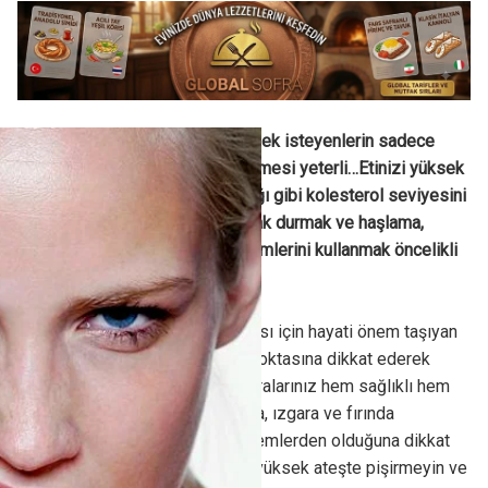
Sofralarında sağlıklı et tüketmek isteyenlerin sadece
birkaç püf noktasına dikkat etmesi yeterli…Etinizi yüksek
ateşte pişirmemek, kuyruk yağı gibi kolesterol seviyesini
kolay yükselten yağlardan uzak durmak ve haşlama,
ızgara, fırın gibi pişirme yöntemlerini kullanmak öncelikli
konularınız olmalı..!
İnsan vücudunun sağlıklı olması için hayati önem taşıyan
et ve et ürünlerini birkaç püf noktasına dikkat ederek
doğru yöntemlerle pişirin; sofralarınız hem sağlıklı hem
de lezzetli olsun. Etin haşlama, ızgara ve fırında
pişirilmesinin en sağlıklı yöntemlerden olduğuna dikkat
çeken uzmanlar uyarıyor: “Eti yüksek ateşte pişirmeyin ve