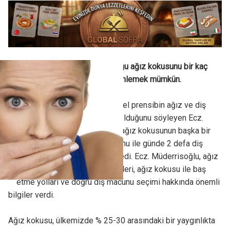
Çevredekilerin şikayetçi olduğu ağız kokusunu bir kaç
basit tedbir ve uygulama ile önlemek mümkün.
Ağız kokusunu önlemede temel prensibin ağız ve diş
temizliğinin doğru yapılması olduğunu söyleyen Ecz.
Mehmet Müderrisoğlu, "Eğer ağız kokusunun başka bir
sebebi yoksa doğru diş macunu ile günde 2 defa diş
fırçalamak yeterli olacaktır" dedi. Ecz. Müderrisoğlu, ağız
hijyeni, ağız kokusunun nedenleri, ağız kokusu ile baş
etme yolları ve doğru diş macunu seçimi hakkında önemli
bilgiler verdi.
Ağız kokusu, ülkemizde % 25-30 arasındaki bir yaygınlıkta