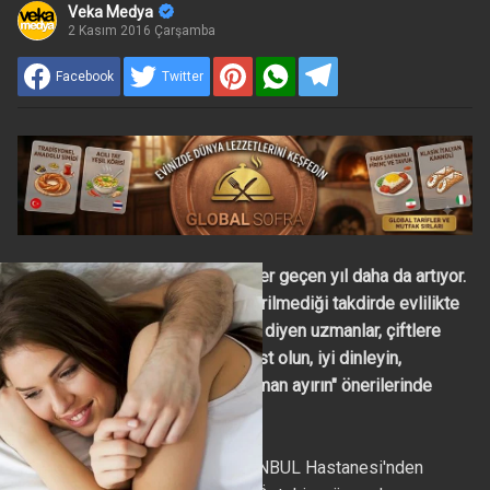
Veka Medya
2 Kasım 2016 Çarşamba
Facebook
Twitter
Türkiye'de boşanma oranları her geçen yıl daha da artıyor.
"İlişkilerde güven duygusu yitirilmediği takdirde evlilikte
çözülemeyecek sorun yoktur" diyen uzmanlar, çiftlere
"Güvendiğinizi belli edin, dürüst olun, iyi dinleyin,
yenilikler yapın, birbirinize zaman ayırın" önerilerinde
bulunuyor.
Üsküdar Üniversitesi NPİSTANBUL Hastanesi'nden