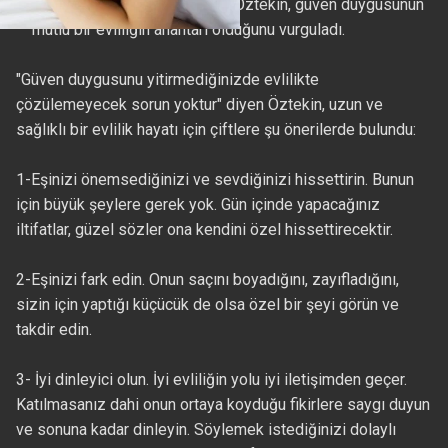
Uzman Klinik Psikolog İhsan Öztekin, güven duygusunun
mutlu bir evliliğin anahtarı olduğunu vurguladı.
"Güven duygusunu yitirmediğinizde evlilikte
çözülemeyecek sorun yoktur" diyen Öztekin, uzun ve
sağlıklı bir evlilik hayatı için çiftlere şu önerilerde bulundu:
1-Eşinizi önemsediğinizi ve sevdiğinizi hissettirin. Bunun
için büyük şeylere gerek yok. Gün içinde yapacağınız
iltifatlar, güzel sözler ona kendini özel hissettirecektir.
2-Eşinizi fark edin. Onun saçını boyadığını, zayıfladığını,
sizin için yaptığı küçücük de olsa özel bir şeyi görün ve
takdir edin.
3- İyi dinleyici olun. İyi evliliğin yolu iyi iletişimden geçer.
Katılmasanız dahi onun ortaya koyduğu fikirlere saygı duyun
ve sonuna kadar dinleyin. Söylemek istediğinizi dolaylı