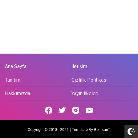
Ana Sayfa
İletişim
Tanıtım
Gizlilik Politikası
Hakkımızda
Yayın İlkeleri
Copyright © 2018 -
2026
Template By
Goinsan™