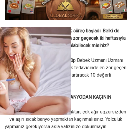
İşte transfer bitti ve iki haftalık süreç başladı. Belki de
hayatınızın duygusal açıdan en zor geçecek iki haftasıyla
başbaşasınız. Acaba hamile kalabilecek misiniz?
Kadın Hastalıkları Doğum ve Tüp Bebek Uzmanı Uzmanı
Op. Dr. Betül Görgen, tüp bebek tedavisinde en zor geçen
o iki haftada gebelik şansınızı artıracak 10 değerli
ipucunu sizler için yazdı.
AĞIR KALDIRMAYIN SICAK BANYODAN KAÇININ
Bu andan itibaren ağır kaldırmaktan, çok ağır egzersizden
ve aşırı sıcak banyo yapmaktan kaçınmalısınız. Yolculuk
yapmanız gerekiyorsa asla valizinize dokunmayın.