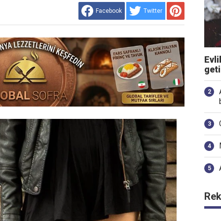
Facebook
Twitter
Evli
get
Rek