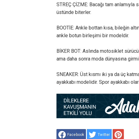
STREÇ ÇİZME: Bacağı tam anlamıyla sar
üstünde biterler.
BOOTİE: Ankle bottan kısa, bileğin altın
ankle botun birleşimi bir modeldir.
BİKER BOT: Aslında motosiklet sürücül
ama daha sonra moda dünyasına girmiş b
SNEAKER: Üst kısmı iki ya da üç katman
ayakkabı modelidir. Spor ayakkabı olara
Facebook
Twitter