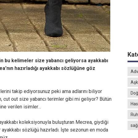
Kat
ün bu kelimeler size yabancı geliyorsa ayakkabı
ea'nın hazırladığı ayakkabı sözlüğüne göz
Adv
Aşk
rini takip ediyorsunuz peki ama adlarını biliyor
Doğ
, cut out size yabancı terimler gibi mi geliyor? Bütün
Hast
ine verilen isimler…
Ruh
 ayakkabı koleksiyonuyla buluşturan Mecrea, giydiği
sağ
ir ayakkabı sözlüğü hazırladı. İşte sezonun en moda
ünüz…