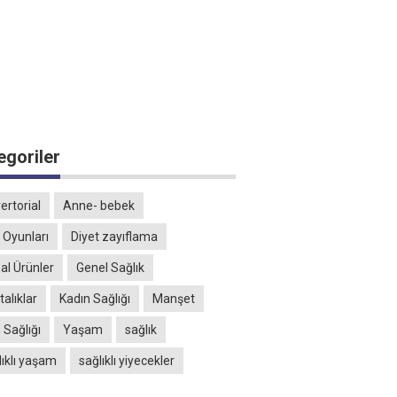
egoriler
ertorial
Anne- bebek
 Oyunları
Diyet zayıflama
al Ürünler
Genel Sağlık
alıklar
Kadın Sağlığı
Manşet
 Sağlığı
Yaşam
sağlık
lıklı yaşam
sağlıklı yiyecekler