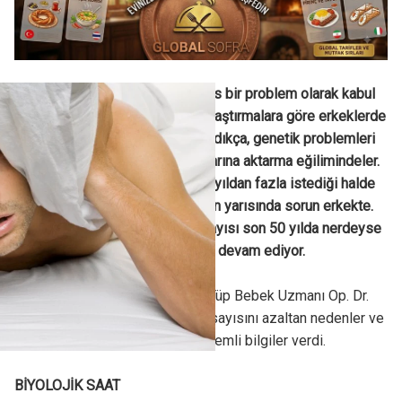
Kısırlığın, sadece kadınlara has bir problem olarak kabul
edildiği günler geride kaldı. Araştırmalara göre erkeklerde
baba olma yaşı ilerleriye taşındıkça, genetik problemleri
annelerden daha fazla çocuklarına aktarma eğilimindeler.
Yine yeni çalışmalara göre bir yıldan fazla istediği halde
çocuk sahibi olamayan çiftlerin yarısında sorun erkekte.
Erkeklerde ortalama sperm sayısı son 50 yılda nerdeyse
yarı yarıya azaldı ve azalmaya devam ediyor.
Kadın Hastalıkları Doğum ve Tüp Bebek Uzmanı Op. Dr.
Betül Görgen, erkeğin sperm sayısını azaltan nedenler ve
alınacak önlemler hakkında önemli bilgiler verdi.
BİYOLOJİK SAAT