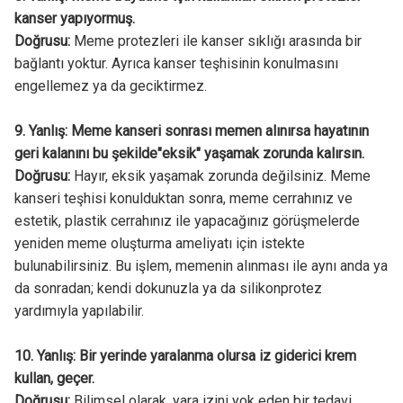
kanser yapıyormuş.
Doğrusu:
Meme protezleri ile kanser sıklığı arasında bir
bağlantı yoktur. Ayrıca kanser teşhisinin konulmasını
engellemez ya da geciktirmez.
9. Yanlış: Meme kanseri sonrası memen alınırsa hayatının
geri kalanını bu şekilde"eksik" yaşamak zorunda kalırsın.
Doğrusu:
Hayır, eksik yaşamak zorunda değilsiniz. Meme
kanseri teşhisi konulduktan sonra, meme cerrahınız ve
estetik, plastik cerrahınız ile yapacağınız görüşmelerde
yeniden meme oluşturma ameliyatı için istekte
bulunabilirsiniz. Bu işlem, memenin alınması ile aynı anda ya
da sonradan; kendi dokunuzla ya da silikonprotez
yardımıyla yapılabilir.
10. Yanlış: Bir yerinde yaralanma olursa iz giderici krem
kullan, geçer.
Doğrusu:
Bilimsel olarak, yara izini yok eden bir tedavi