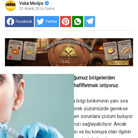
Veka Medya
23 Aralık 2016 Cuma
Facebook
Twitter
Hemen hepimiz kusurlu bulduğumuz bölgelerden
kurtulmak veya yılların izlerini hafifletmek istiyoruz.
Günümüzün estetik dünyası da bilgi birikiminin yanı sıra
gelişen teknikler sayesinde gerek yüzümüzde gerekse
vücudumuzda bizi rahatsız eden sorunlara çözüm buluyor
ve aynalarla yeniden barışmamızı sağlayabiliyor. Ancak
estetik ameliyatların sıklaşması ve bu konuya olan ilginin