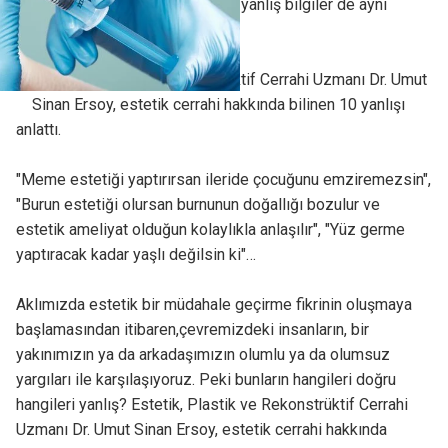
artışıyla birliktetoplumda bazı yanlış bilgiler de aynı
oranda artarak yaygınlaşıyor.
Estetik, Plastik ve Rekonstrüktif Cerrahi Uzmanı Dr. Umut
Sinan Ersoy, estetik cerrahi hakkında bilinen 10 yanlışı
anlattı.
"Meme estetiği yaptırırsan ileride çocuğunu emziremezsin",
"Burun estetiği olursan burnunun doğallığı bozulur ve
estetik ameliyat olduğun kolaylıkla anlaşılır", "Yüz germe
yaptıracak kadar yaşlı değilsin ki"…
Aklımızda estetik bir müdahale geçirme fikrinin oluşmaya
başlamasından itibaren,çevremizdeki insanların, bir
yakınımızın ya da arkadaşımızın olumlu ya da olumsuz
yargıları ile karşılaşıyoruz. Peki bunların hangileri doğru
hangileri yanlış? Estetik, Plastik ve Rekonstrüktif Cerrahi
Uzmanı Dr. Umut Sinan Ersoy, estetik cerrahi hakkında