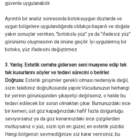
güvenle uygulanabilir.
Ayrıntılı bir analiz sonrasında botoksuygun dozlarda ve
uygun bölgelere uygulandığında oldukça başarılı ve doğala
yakın sonuçlar verirken, "botokslu yüz" ya da "ifadesiz yüz"
görünümü oluşmasının da önüne geçilir. İyi uygulanmış bir
botoks, yüz ifadesini değiştirmez.
3. Yanlış: Estetik cerraha gidersen seni muayene edip tek
tek kusurlarını söyler ve tedavi sürecini o belirler.
Doğrusu:
Estetik girişimler gerekli olması nedeniyle değil,
sizin talebiniz doğrultusunda yapılır.Vücudunuzun herhangi
bir yerinin görünüşünden şikayetçi değilseniz, o halde bu
tedavi edilecek bir sorun olmaktan çıkar. Burnunuzdaki ince
bir kemeri, üst göz kapağınızdaki hafif fazla dolgunluğu
seviyorsanız ya da göz kenarınızdaki ince çizgilerden
mutluysanız o yüz, sizin için en güzel, en estetik yüzdür.
Hangi bölgenizi sevmediğinize siz karar verirsiniz; bu