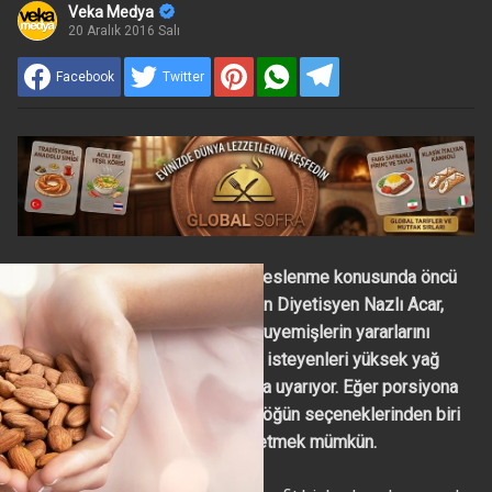
Veka Medya
20 Aralık 2016 Salı
Facebook
Twitter
Türkiye'nin tüp mide sonrası beslenme konusunda öncü
kurumu Bariatriklab' dan Uzman Diyetisyen Nazlı Acar,
vitamin ve mineral deposu kuruyemişlerin yararlarını
sıralarken, sağlıklı beslenmek isteyenleri yüksek yağ
oranları ve kalorileri konusunda uyarıyor. Eğer porsiyona
sadık kalınırsa, en sağlıklı ara öğün seçeneklerinden biri
olan kuruyemişleri keyifle tüketmek mümkün.