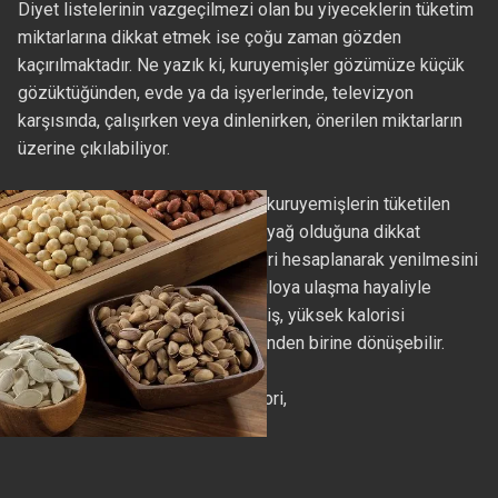
Diyet listelerinin vazgeçilmezi olan bu yiyeceklerin tüketim
miktarlarına dikkat etmek ise çoğu zaman gözden
kaçırılmaktadır. Ne yazık ki, kuruyemişler gözümüze küçük
gözüktüğünden, evde ya da işyerlerinde, televizyon
karşısında, çalışırken veya dinlenirken, önerilen miktarların
üzerine çıkılabiliyor.
Uzman Diyetisyen Nazlı Acar, kuruyemişlerin tüketilen
miktarlarının yüzde 50-60'ının yağ olduğuna dikkat
çekerek, sınırsız değil kalorileri hesaplanarak yenilmesini
öneriyor. Aksi takdirde ideal kiloya ulaşma hayaliyle
yenen fazla miktarda kuruyemiş, yüksek kalorisi
nedeniyle, kilo alma sebeplerinden birine dönüşebilir.
Bir avuç fındık (45 gr.) 286 kalori,
Üç tane ceviz 78 kalori,