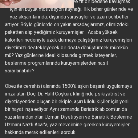
Parlayan güneş, daha sağlıklı ve fit bir bedene kavuşmak
için en büyük motivasyon kaynağı. Ilık bahar günlerinde ve
yaz akşamlarında, dışarıda yürüyüşler ve uzun sohbetler
artıyor. Böyle günlerde en yakın arkadaşlarımız, elimizdeki
paketten alıp yediğimiz kuruyemişler… Acaba yüksek
kalorileri nedeniyle uzak durmaya çalıştığımız kuruyemişleri
diyetimizi destekleyecek bir dosta dönüştürmek mümkün
mü? Yaz günlerine ideal kilosunda girmek isteyenler,
beslenme programlarında kuruyemişlerden nasıl
yararlanabilir?
Obezite cerrahisi alanında 1500'ü aşkın başarılı uygulamaya
imza atan Doç. Dr. Halil Coşkun, kliniğinde psikiyatrist ve
diyetisyenden oluşan bir ekiple, aşırı kilolu kişiler için yeni
bir hayat inşa ediyor. Aynı zamanda Bariatriklab.com'un da
yazarlarından olan Uzman Diyetisyen ve Bariatrik Beslenme
Uzmanı Nazlı Acar'a, yaz mevsimine girerken kuruyemişler
hakkında merak edilenleri sorduk.