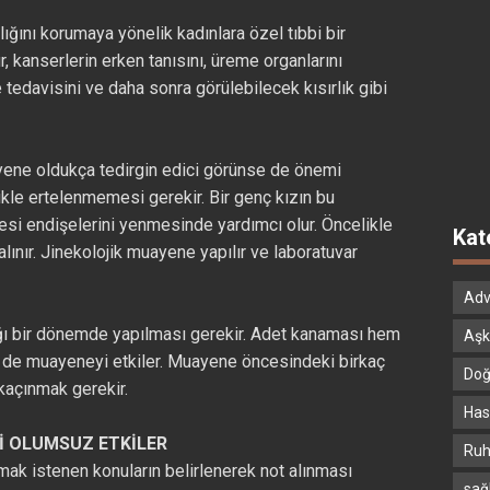
lığını korumaya yönelik kadınlara özel tıbbi bir
r, kanserlerin erken tanısını, üreme organlarını
 tedavisini ve daha sonra görülebilecek kısırlık gibi
uayene oldukça tedirgin edici görünse de önemi
le ertelenmemesi gerekir. Bir genç kızın bu
esi endişelerini yenmesinde yardımcı olur. Öncelikle
Kat
 alınır. Jinekolojik muayene yapılır ve laboratuvar
Adv
ı bir dönemde yapılması gerekir. Adet kanaması hem
Aşk
em de muayeneyi etkiler. Muayene öncesindeki birkaç
Doğ
kaçınmak gerekir.
Hast
Yİ OLUMSUZ ETKİLER
Ruh
ak istenen konuların belirlenerek not alınması
sağ