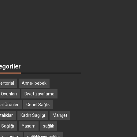
egoriler
ertorial
Anne- bebek
 Oyunları
Diyet zayıflama
al Ürünler
Genel Sağlık
alıklar
Kadın Sağlığı
Manşet
 Sağlığı
Yaşam
sağlık
lıklı yaşam
sağlıklı yiyecekler