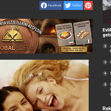
Facebook
Twitter
Evli
get
Rek