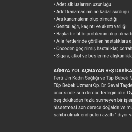
• Adet sikluslarının uzunluğu
• Adet kanamasının ne kadar sürdüğü
• Ara kanamaların olup olmadığı
• Genital ağrı, kaşıntı ve akıntı varlığı
• Başka bir tıbbi problemin olup olmad
• Aile fertlerinde görülen hastalıklara ai
• Önceden geçirilmiş hastalıklar, cerrahi
• Sigara, alkol ve beslenme alışkanlıkla
AĞRIYA YOL AÇMAYAN BEŞ DAKİKAL
Ferti-Jin Kadın Sağlığı ve Tüp Bebek M
Tüp Bebek Uzmanı Op. Dr. Seval Taşdem
öncesinde son derece tedirgin olur. O
beş dakikadan fazla sürmeyen bir işlem
hissetmesi son derece doğaldır ve mu
sahibi olmak endişeleri azaltır" diyor 