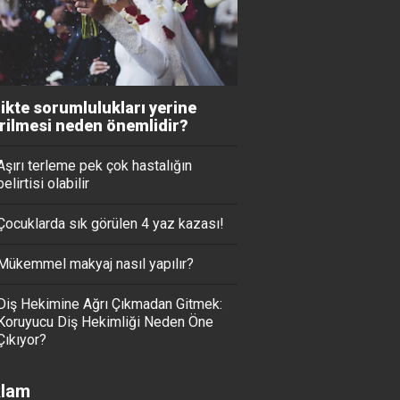
likte sorumlulukları yerine
irilmesi neden önemlidir?
Aşırı terleme pek çok hastalığın
belirtisi olabilir
Çocuklarda sık görülen 4 yaz kazası!
Mükemmel makyaj nasıl yapılır?
Diş Hekimine Ağrı Çıkmadan Gitmek:
Koruyucu Diş Hekimliği Neden Öne
Çıkıyor?
lam