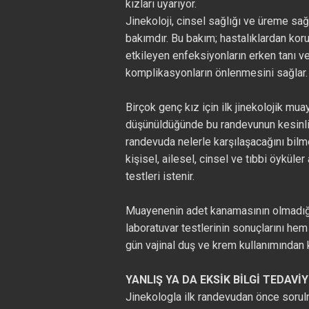
kızları uyarıyor.
Jinekoloji, cinsel sağlığı ve üreme sağ
bakımdır. Bu bakım; hastalıklardan koru
etkileyen enfeksiyonların erken tanı ve
komplikasyonların önlenmesini sağlar.
Birçok genç kız için ilk jinekolojik m
düşünüldüğünde bu randevunun kesinlik
randevuda nelerle karşılaşacağını bilm
kişisel, ailesel, cinsel ve tıbbi öyküler
testleri istenir.
Muayenenin adet kanamasının olmadığ
laboratuvar testlerinin sonuçlarını h
gün vajinal duş ve krem kullanımından 
YANLIŞ YA DA EKSİK BİLGİ TEDAVİ
Jinekologla ilk randevudan önce sorulm