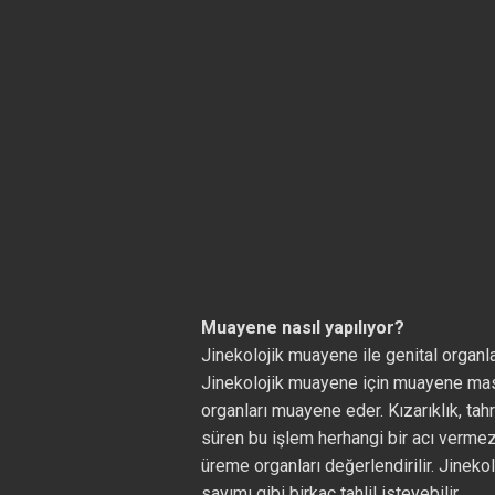
Muayene nasıl yapılıyor?
Jinekolojik muayene ile genital organla
Jinekolojik muayene için muayene masa
organları muayene eder. Kızarıklık, tahr
süren bu işlem herhangi bir acı vermez
üreme organları değerlendirilir. Jineko
sayımı gibi birkaç tahlil isteyebilir.