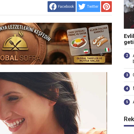
Facebook
Twitter
Evli
get
Rek