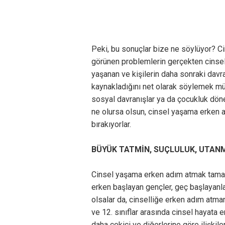
Peki, bu sonuçlar bize ne söylüyor? Ci
görünen problemlerin gerçekten cinse
yaşanan ve kişilerin daha sonraki davr
kaynakladığını net olarak söylemek mü
sosyal davranışlar ya da çocukluk dön
ne olursa olsun, cinsel yaşama erken 
bırakıyorlar.
BÜYÜK TATMİN, SUÇLULUK, UTANM
Cinsel yaşama erken adım atmak tamame
erken başlayan gençler, geç başlayanl
olsalar da, cinselliğe erken adım atmanı
ve 12. sınıflar arasında cinsel hayata 
daha çekici ve diğerlerine göre ilişki