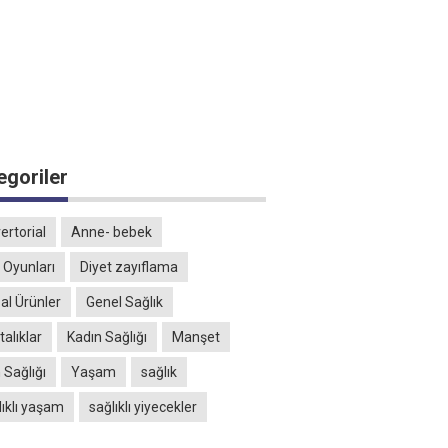
egoriler
ertorial
Anne- bebek
 Oyunları
Diyet zayıflama
al Ürünler
Genel Sağlık
alıklar
Kadın Sağlığı
Manşet
 Sağlığı
Yaşam
sağlık
lıklı yaşam
sağlıklı yiyecekler