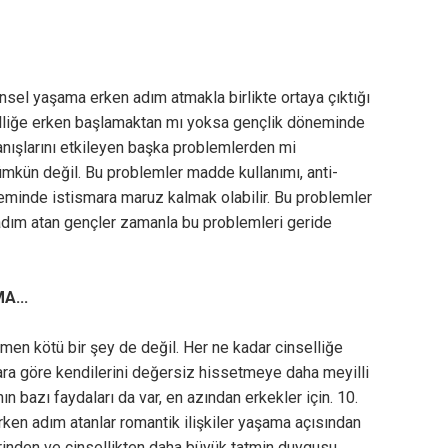
nsel yaşama erken adım atmakla birlikte ortaya çıktığı
lliğe erken başlamaktan mı yoksa gençlik döneminde
anışlarını etkileyen başka problemlerden mi
mkün değil. Bu problemler madde kullanımı, anti-
eminde istismara maruz kalmak olabilir. Bu problemler
adım atan gençler zamanla bu problemleri geride
A...
n kötü bir şey de değil. Her ne kadar cinselliğe
ara göre kendilerini değersiz hissetmeye daha meyilli
n bazı faydaları da var, en azından erkekler için. 10.
erken adım atanlar romantik ilişkiler yaşama açısından
lerinden ve cinsellikten daha büyük tatmin duygusu