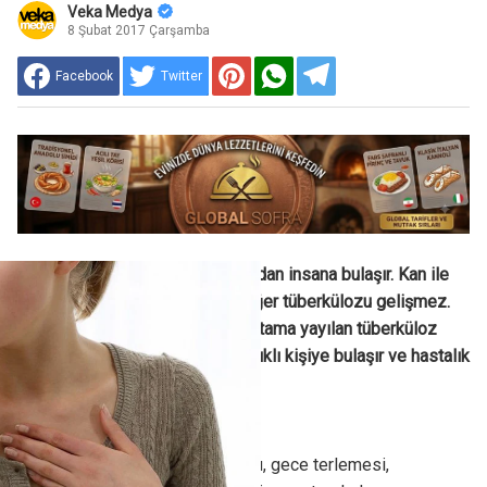
Veka Medya
8 Şubat 2017 Çarşamba
Facebook
Twitter
Verem solunum yolu ile insandan insana bulaşır. Kan ile
temas ve başka bir yolla akciğer tüberkülozu gelişmez.
Hasta kişinin öksürmesi ile ortama yayılan tüberküloz
mikrobu solunum yoluyla sağlıklı kişiye bulaşır ve hastalık
süreci başlar.
Verem Belirtileri Nelerdir?
Uzun süren öksürük, kilo kaybı, gece terlemesi,