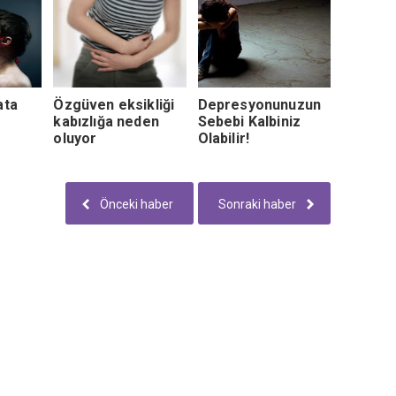
ata
Özgüven eksikliği
Depresyonunuzun
kabızlığa neden
Sebebi Kalbiniz
oluyor
Olabilir!
Önceki haber
Sonraki haber