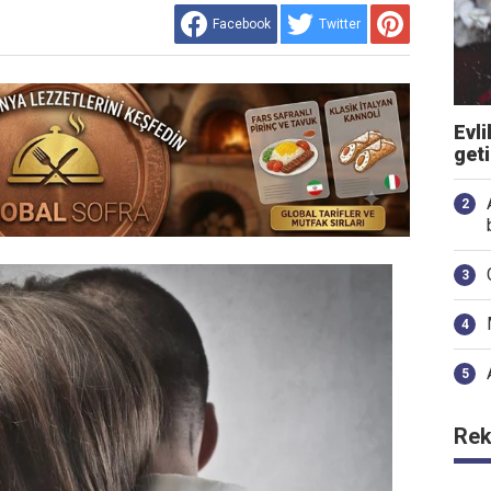
Facebook
Twitter
Evli
get
Rek