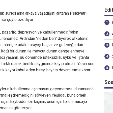
Edi
ik süreci arka arkaya yaşadığını aktaran Psikiyatri
 ise şöyle özetliyor:
ke, pazarlık, depresyon ve kabullenmedir. Yakın
ullenemez. Ardından "neden ben" diyerek öfkelenir.
Bu süreçte adalet arayışı başlar ve geleceğe dair
ha kötü bir durum ile mevcut durum dengelenmeye
eci yaşanır. Bu dönemde isteksizlik, uyku ve iştahta
farklı olarak benlik saygısında kayıp olmaz. Yasın son
tık kaybı kabul eden birey, hayata devam etme kararı
Sos
eylerin kabullenme aşamasını geçememesi durumunda
rmalleştiremediğini söyleyen Yeşildal, buna örnek
 eşini kaybeden bir kişinin, onun için halen masaya
ymasını gösteriyor.