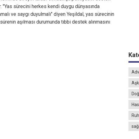
r. "Yas sürecini herkes kendi duygu dünyasında
alı ve saygı duyulmalı" diyen Yeşildal, yas sürecinin
sürenin aşılması durumunda tıbbi destek alınmasını
Kat
Adv
Aşk
Doğ
Hast
Ruh
sağ