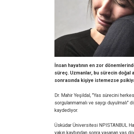
İnsan hayatının en zor dönemlerinde
süreç. Uzmanlar, bu sürecin doğal a
sonrasında kişiye istemezse psikiy
Dr. Mahir Yeşildal, "Yas sürecini her
sorgulanmamalı ve saygı duyulmalı" diy
kaydediyor.
Üsküdar Üniversitesi NPISTANBUL Hast
yakın kaybından sonra yaşanan yas dön