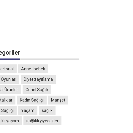
egoriler
ertorial
Anne- bebek
 Oyunları
Diyet zayıflama
al Ürünler
Genel Sağlık
alıklar
Kadın Sağlığı
Manşet
 Sağlığı
Yaşam
sağlık
lıklı yaşam
sağlıklı yiyecekler