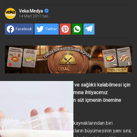
Veka Medya
14 Mart 2017 Salı
Facebook
Twitter
Uzmanlar, vücudumuzun güçlü ve sağlıklı kalabilmesi için
sudan sonra en çok protein alımına ihtiyacımız
bulunduğunu belirterek; her gün süt içmenin önemine
dikkat çekiyor.
Uzmanlar; sütün en iyi protein kaynaklarından biri
olduğunun altını çizerek, çocukların büyümesinin yanı sıra;