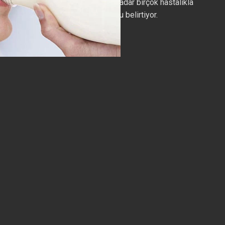
hipertansiyondan obeziteye kadar birçok hastalıkla
mücadele için önemli olduğunu belirtiyor.