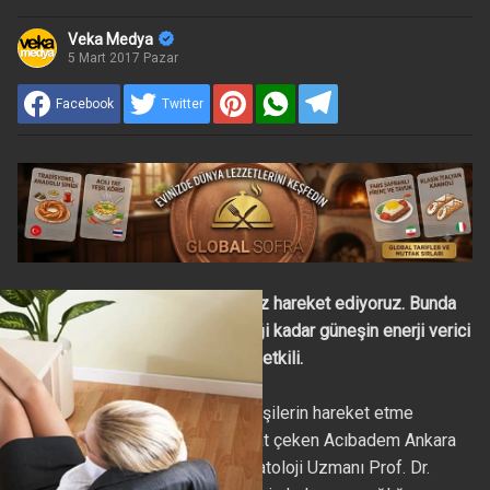
Veka Medya
5 Mart 2017 Pazar
Facebook
Twitter
Kışın yaz aylarına göre daha az hareket ediyoruz. Bunda
soğuk havalardan kaçma isteği kadar güneşin enerji verici
etkisini hissedemememiz de etkili.
Her yıl olduğu gibi bu kış da kişilerin hareket etme
kapasitesinin azaldığına dikkat çeken Acıbadem Ankara
Hastanesi Ortopedi ve Travmatoloji Uzmanı Prof. Dr.