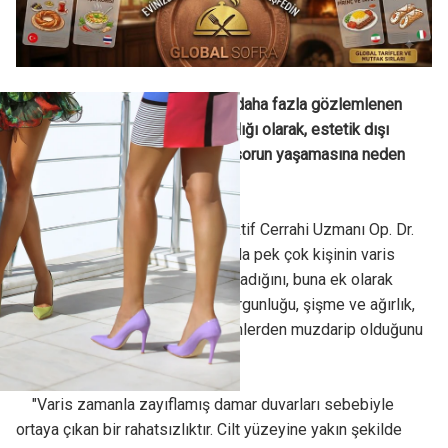
Erkeklere nazaran kadınlarda daha fazla gözlemlenen
varisler, bir toplardamar hastalığı olarak, estetik dışı
görüntüsüyle pek çok kişinin sorun yaşamasına neden
oluyor.
Estetik, Plastik ve Rekonstrüktif Cerrahi Uzmanı Op. Dr.
Bülent Cihantimur, yaz aylarında pek çok kişinin varis
yüzünden estetik sorunlar yaşadığını, buna ek olarak
kaşıntı, bacak ağrısı, bacak yorgunluğu, şişme ve ağırlık,
cilt renk değişimi gibi problemlerden muzdarip olduğunu
söyledi:
"Varis zamanla zayıflamış damar duvarları sebebiyle
ortaya çıkan bir rahatsızlıktır. Cilt yüzeyine yakın şekilde