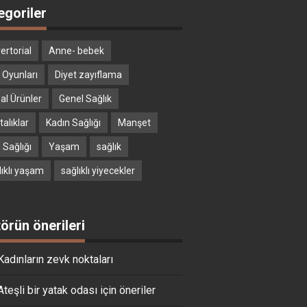
egoriler
ertorial
Anne- bebek
 Oyunları
Diyet zayıflama
al Ürünler
Genel Sağlık
alıklar
Kadın Sağlığı
Manşet
 Sağlığı
Yaşam
sağlık
lıklı yaşam
sağlıklı yiyecekler
törün önerileri
Kadınların zevk noktaları
Ateşli bir yatak odası için öneriler