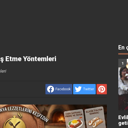
En 
aş Etme Yöntemleri
leri
Facebook
Twitter
Evli
get