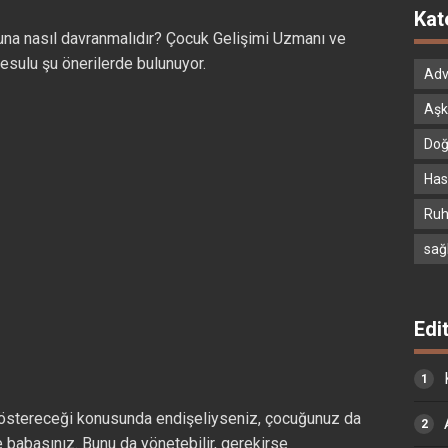
Kat
na nasıl davranmalıdır? Çocuk Gelişimi Uzmanı ve
sulu şu önerilerde bulunuyor.
Adv
Aşk
Doğ
Hast
Ruh
sağ
Edi
göstereceği konusunda endişeliyseniz, çocuğunuz da
ne babasınız. Bunu da yönetebilir, gerekirse