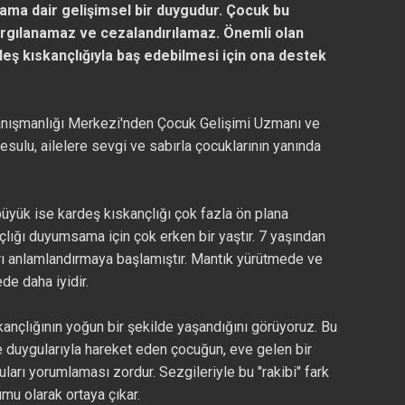
şama dair gelişimsel bir duygudur. Çocuk bu
rgılanamaz ve cezalandırılamaz. Önemli olan
ş kıskançlığıyla baş edebilmesi için ona destek
anışmanlığı Merkezi'nden Çocuk Gelişimi Uzmanı ve
ulu, ailelere sevgi ve sabırla çocuklarının yanında
üyük ise kardeş kıskançlığı çok fazla ön plana
lığı duyumsama için çok erken bir yaştır. 7 yaşından
rı anlamlandırmaya başlamıştır. Mantık yürütmede ve
de daha iyidir.
ançlığının yoğun bir şekilde yaşandığını görüyoruz. Bu
e duygularıyla hareket eden çocuğun, eve gelen bir
uları yorumlaması zordur. Sezgileriyle bu "rakibi" fark
mu olarak ortaya çıkar.