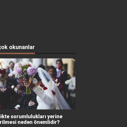
çok okunanlar
likte sorumlulukları yerine
irilmesi neden önemlidir?