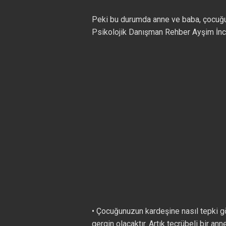
Peki bu durumda anne ve baba, çocuğu
Psikolojik Danışman Rehber Ayşim İnce
• Çocuğunuzun kardeşine nasıl tepki 
gergin olacaktır. Artık tecrübeli bir an