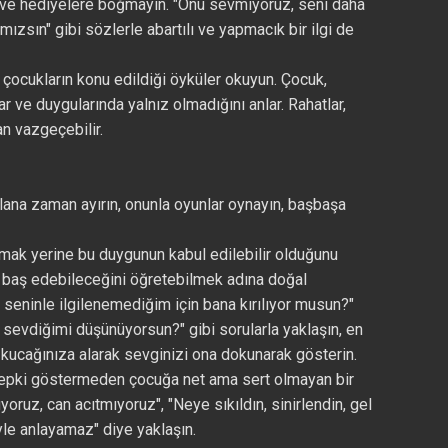
gi ve hediyelere boğmayın. "Onu sevmiyoruz, seni daha
mızsın" gibi sözlerle abartılı ve yapmacık bir ilgi de
an çocukların konu edildiği öyküler okuyun. Çocuk,
 ve duygularında yalnız olmadığını anlar. Rahatlar,
n vazgeçebilir.
olana zaman ayırın, onunla oyunlar oynayın, başbaşa
mak yerine bu duygunun kabul edilebilir olduğunu
l baş edebileceğini öğretebilmek adına doğal
 seninle ilgilenemediğim için bana kırılıyor musun?"
sevdiğimi düşünüyorsun?" gibi sorularla yaklaşın, en
kucağınıza alarak sevginizi ona dokunarak gösterin.
 tepki göstermeden çocuğa net ama sert olmayan bir
oruz, can acıtmıyoruz", "Neye sıkıldın, sinirlendin, gel
le anlayamaz" diye yaklaşın.