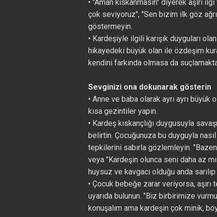
• "Aman kıskanmasın" diyerek aşırı il
çok seviyoruz", "Sen bizim ilk göz ağrı
göstermeyin.
• Kardeşiyle ilgili karışık duyguları ol
hikayedeki büyük olan ile özdeşim kurar
kendini farkında olmasa da suçlamakta
Sevginizi ona dokunarak gösterin
• Anne ve baba olarak ayrı ayrı büyük 
kısa gezintiler yapın.
• Kardeş kıskançlığı duygusuyla savaş
belirtin. Çocuğunuza bu duyguyla nası
tepkilerini sabırla gözlemleyin. "Bazen
veya "Kardeşin olunca seni daha az mı 
huysuz ve kavgacı olduğu anda sarılıp 
• Çocuk bebeğe zarar veriyorsa, aşırı
uyarıda bulunun. "Biz birbirimize vurmuy
konuşalım ama kardeşin çok minik, böy