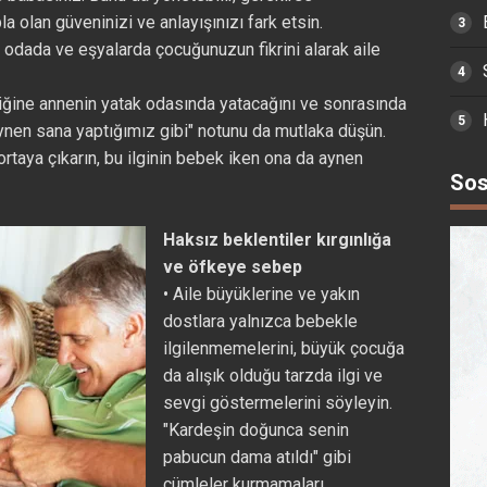
a olan güveninizi ve anlayışınızı fark etsin.
n odada ve eşyalarda çocuğunuzun fikrini alarak aile
iğine annenin yatak odasında yatacağını ve sonrasında
ynen sana yaptığımız gibi" notunu da mutlaka düşün.
rtaya çıkarın, bu ilginin bebek iken ona da aynen
Sos
Haksız beklentiler kırgınlığa
ve öfkeye sebep
• Aile büyüklerine ve yakın
dostlara yalnızca bebekle
ilgilenmemelerini, büyük çocuğa
da alışık olduğu tarzda ilgi ve
sevgi göstermelerini söyleyin.
"Kardeşin doğunca senin
pabucun dama atıldı" gibi
cümleler kurmamaları