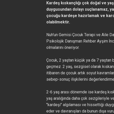
Kardeş kıskançlığı çok doğal ve ya
duygusundan dolayı suçlanamaz, ya
çocuğu kardeşe hazırlamak ve karde
olabilmektir.
Nuh'un Gemisi Çocuk Terapi ve Aile D
Psikolojik Danışman Rehber Ayşim İnces
olmalarını öneriyor.
Çocuk, 2 yaştan küçük ya da 7 yaştan b
geçmez. 2 yaş, sezgisel olarak kıskanç
itibaren de çocuk artık soyut kavramla
sebep-sonuç ilişkilerini değerlendirme
2-6 yaş arası dönemde ise kardeş kısk
yaş aralığında daha çok sezgileriyle v
"kardeşi" algılaması ve hissettiği duyg
eder ve davranışları da bunun dışa vuru