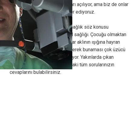
başına bir takım sağlık sorunları açılıyor, ama biz de onlar
için tüm imkanlarımızı seferber ediyoruz.
Herhalde hepiniz katılırsınız, sağlık söz konusu
edildiğinde; en önemli şey akıl sağlığı. Çocuğu olmaktan
gurur duyduğumuz, bir zamanlar aklının ışığına hayran
olduğumuz büyüklerimizin giderek bunaması çok üzücü
bir durum; insanın içi parçalanıyor. Yakınlarda çıkan
kitabımda bu problem hakkındaki tüm sorularınızın
cevaplarını bulabilirsiniz.