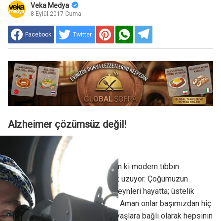
Veka Medya
8 Eylül 2017 Cuma
Facebook
Twitter
Alzheimer çözümsüz değil!
Pes etmeyin!
Efendim, Tanrıya şükürler olsun ki modern tıbbın
sayesinde insan ömrü giderek uzuyor. Çoğumuzun
ebeveynleri, hatta büyük ebeveynleri hayatta; üstelik
nazar değmesin sağlıklılar da. Aman onlar başımızdan hiç
eksik olmasınlar. Tabii ki ileri yaşlara bağlı olarak hepsinin