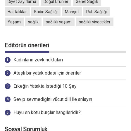
Diyet zayıflama
Doğal Ürünler
Genel Sağlık
Hastalıklar
Kadın Sağlığı
Manşet
Ruh Sağlığı
Yaşam
sağlık
sağlıklı yaşam
sağlıklı yiyecekler
Editörün önerileri
Kadınların zevk noktaları
Ateşli bir yatak odası için öneriler
Erkeğin Yatakta İstediği 10 Şey
Sevip sevmediğini vücut dili ile anlayın
Huyu en kötü burçlar hangileridir?
Sosyal Sorumluk