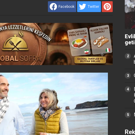
Facebook
Twitter
Evli
get
Rek