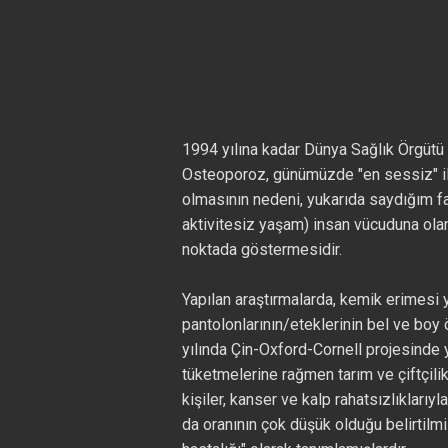
1994 yılına kadar Dünya Sağlık Örgütü 
Osteoporoz, günümüzde "en sessiz" iler
olmasının nedeni, yukarıda saydığım fa
aktivitesiz yaşam) insan vücuduna olan
noktada göstermesidir.
Yapılan araştırmalarda, kemik erimesi 
pantolonlarının/eteklerinin bel ve boy
yılında Çin-Oxford-Cornell projesinde y
tüketmelerine rağmen tarım ve çiftçilikl
kişiler, kanser ve kalp rahatsızlıklarıyl
da oranının çok düşük olduğu belirtil