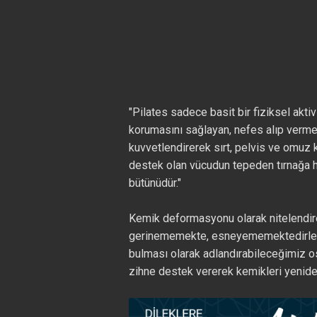
"Pilates sadece basit bir fiziksel akti
korumasını sağlayan, nefes alıp vermey
kuvvetlendirerek sırt, pelvis ve omuz
destek olan vücudun tepeden tırnağa h
bütünüdür."
Kemik deformasyonu olarak nitelendire
gerinememekte, esneyememektedirler. 
bulması olarak adlandırabileceğimiz os
zihne destek vererek kemikleri yeniden