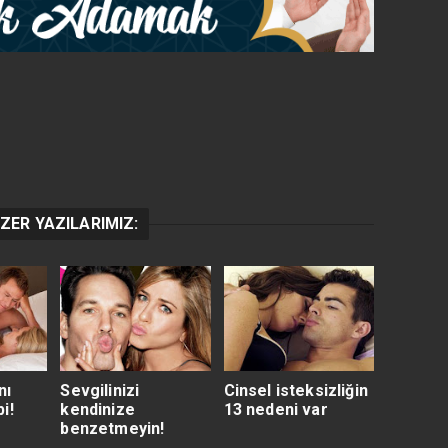
ZER YAZILARIMIZ:
nı
Sevgilinizi
Cinsel isteksizliğin
i!
kendinize
13 nedeni var
benzetmeyin!