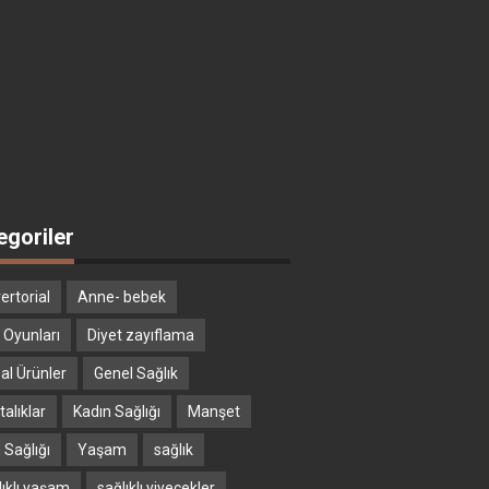
egoriler
ertorial
Anne- bebek
 Oyunları
Diyet zayıflama
al Ürünler
Genel Sağlık
alıklar
Kadın Sağlığı
Manşet
 Sağlığı
Yaşam
sağlık
lıklı yaşam
sağlıklı yiyecekler