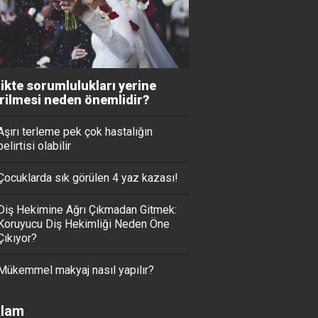
likte sorumlulukları yerine
irilmesi neden önemlidir?
Aşırı terleme pek çok hastalığın
belirtisi olabilir
Çocuklarda sık görülen 4 yaz kazası!
Diş Hekimine Ağrı Çıkmadan Gitmek:
Koruyucu Diş Hekimliği Neden Öne
Çıkıyor?
Mükemmel makyaj nasıl yapılır?
lam