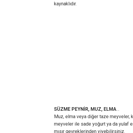
kaynaklıdır.
SÜZME PEYNİR, MUZ, ELMA
…
Muz, elma veya diğer taze meyveler, 
meyveler ile sade yoğurt ya da yulaf ez
mısır gevreklerinden yiyebilirsiniz.