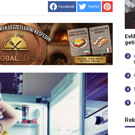
Facebook
Twitter
Evli
get
Rek