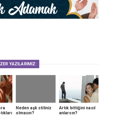
ZER YAZILARIMIZ:
nra
Neden aşk stiliniz
Artık bittiğini nasıl
tıkları
olmasın?
anlarsın?