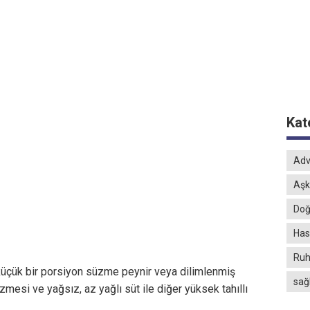
Kat
Adv
Aşk
Doğ
Hast
Ruh
küçük bir porsiyon süzme peynir veya dilimlenmiş
sağ
mesi ve yağsız, az yağlı süt ile diğer yüksek tahıllı