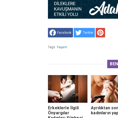
Facebook
Twitter
Tags:
Yaşam
BEN
Erkeklerle İlgili
Ayrılıktan so
Önyargılar
kadınların yap
Kadınları Şüpheci