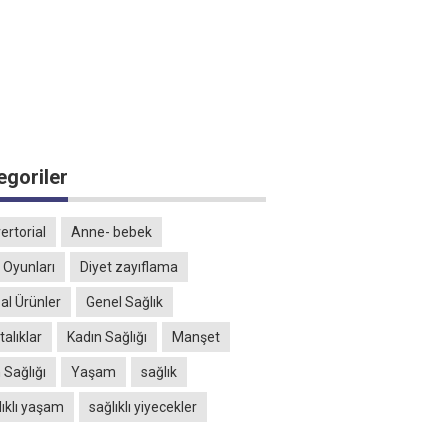
egoriler
ertorial
Anne- bebek
 Oyunları
Diyet zayıflama
al Ürünler
Genel Sağlık
alıklar
Kadın Sağlığı
Manşet
 Sağlığı
Yaşam
sağlık
lıklı yaşam
sağlıklı yiyecekler