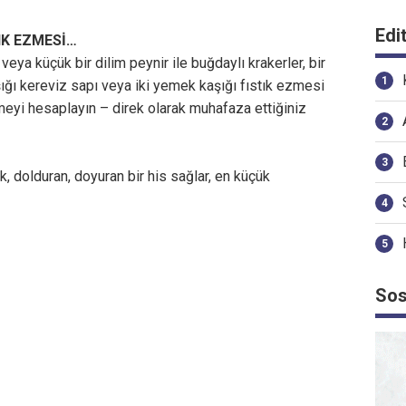
Edi
TIK EZMESİ…
 veya küçük bir dilim peynir ile buğdaylı krakerler, bir
ğı kereviz sapı veya iki yemek kaşığı fıstık ezmesi
eyi hesaplayın – direk olarak muhafaza ettiğiniz
k, dolduran, doyuran bir his sağlar, en küçük
Sos