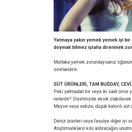
Yatmaya yakın yemek yemek iyi bir ş
doymak bilmez iştaha direnmek zo
Mutlaka yemek zorundaysanız öğününüzü
sınırlandırın.
SÜT ÜRÜNLERİ, TAM BUĞDAY, CEV
Peki yatmadan bir veya iki saat önce y
nelerdir? Diyetinizde eksik olabilecek
Meyve veya sebze, düşük kalorili süt ü
Deniz ürünleri veya fasulye diğer iyi s
Atıştırmalıkların kilo aldıracağını unut