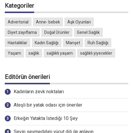
Kategoriler
Advertorial
Anne- bebek
Aşk Oyunları
Diyet zayıflama
Doğal Ürünler
Genel Sağlık
Hastalıklar
Kadın Sağlığı
Manşet
Ruh Sağlığı
Yaşam
sağlık
sağlıklı yaşam
sağlıklı yiyecekler
Editörün önerileri
Kadınların zevk noktaları
Ateşli bir yatak odası için öneriler
Erkeğin Yatakta İstediği 10 Şey
Sevip sevmediğini vücut dili ile anlayın