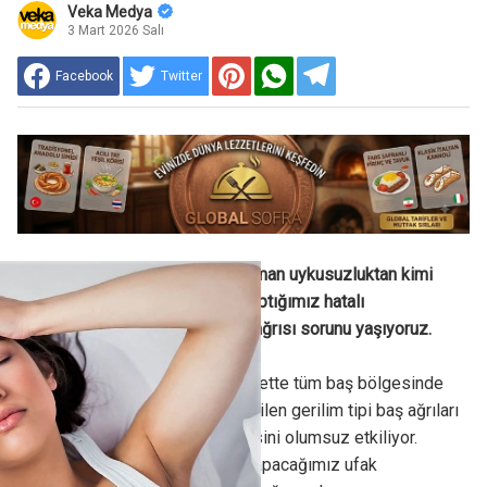
Veka Medya
3 Mart 2026 Salı
Facebook
Twitter
Kimi zaman stresten, kimi zaman uykusuzluktan kimi
zaman da az su içmek gibi yaptığımız hatalı
davranışlardan çoğumuz baş ağrısı sorunu yaşıyoruz.
Genellikle hafif veya orta şiddette tüm baş bölgesinde
ağırlık, gerginlik olarak hissedilen gerilim tipi baş ağrıları
pek çoğumuzun yaşam kalitesini olumsuz etkiliyor.
Aslında günlük hayatımızda yapacağımız ufak