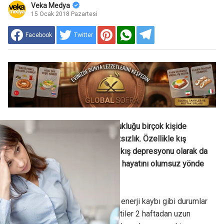
Veka Medya
15 Ocak 2018 Pazartesi
Facebook
Twitter
Mevsimsel duygu durum bozukluğu birçok kişide
görülebilen psikolojik bir rahatsızlık. Özellikle kış
aylarında daha sık yaşanan ve kış depresyonu olarak da
adlandırılan bu durum, kişilerin hayatını olumsuz yönde
etkileyebiliyor.
Mutsuzluk, özgüven eksikliği, enerji kaybı gibi durumlar
gözlemleniyor ve bu tarz belirtiler 2 haftadan uzun