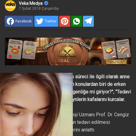
Veka Medya
7 Şubat 2018 Çarşamba
Facebook
Twitter
Günümüzde çocukların gelişim süreci ile ilgili olarak anne
babaları en çok endişelendiren konulardan biri de erken
ergenliktir. "Çocuğum erken ergenliğe mi giriyor?", "Tedavi
olmalı mı?" gibi sorular ebeveynlerin kafalarını kurcalar.
Liv Hospital Çocuk Endokrinoloji Uzmanı Prof. Dr. Cengiz
Kara erken ergenliğin ne zaman tedavi edilmesi
gerektiğini ve tedavi yöntemlerini anlattı.