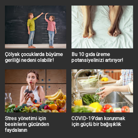
Çölyak çocuklarda büyüme
Bu 10 gıda üreme
geriliği nedeni olabilir!
potansiyelinizi artırıyor!
Stres yönetimi için
COVID-19'dan korunmak
besinlerin gücünden
için güçlü bir bağışıklık
faydalanın