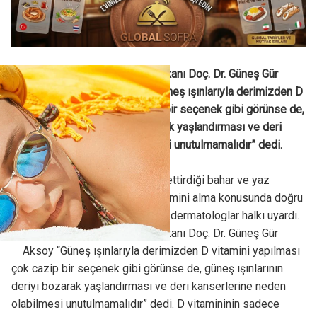
Türk Dermatoloji Derneği Başkanı Doç. Dr. Güneş Gür
Aksoy halkı uyardı. Aksoy “Güneş ışınlarıyla derimizden D
vitamini yapılması çok cazip bir seçenek gibi görünse de,
güneş ışınlarının deriyi bozarak yaşlandırması ve deri
kanserlerine neden olabilmesi unutulmamalıdır” dedi.
Güneşin kendini en fazla hissettirdiği bahar ve yaz
aylarında, güneşlenerek D vitamini alma konusunda doğru
bilgilendirmeyi yapmak üzere dermatologlar halkı uyardı.
Türk Dermatoloji Derneği Başkanı Doç. Dr. Güneş Gür
Aksoy “Güneş ışınlarıyla derimizden D vitamini yapılması
çok cazip bir seçenek gibi görünse de, güneş ışınlarının
deriyi bozarak yaşlandırması ve deri kanserlerine neden
olabilmesi unutulmamalıdır” dedi. D vitamininin sadece