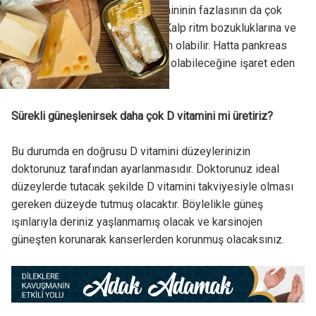
suçlanmaktadır. Ancak D vitamininin fazlasının da çok
zararlı olduğu hatırlanmalıdır. Kalp ritm bozukluklarına ve
böbrekte taş oluşumuna neden olabilir. Hatta pankreas
kanseri gibi kanserlere neden olabileceğine işaret eden
çalışmalar vardır.
Sürekli güneşlenirsek daha çok D vitamini mi üretiriz?
Bu durumda en doğrusu D vitamini düzeylerinizin
doktorunuz tarafından ayarlanmasıdır. Doktorunuz ideal
düzeylerde tutacak şekilde D vitamini takviyesiyle olması
gereken düzeyde tutmuş olacaktır. Böylelikle güneş
ışınlarıyla deriniz yaşlanmamış olacak ve karsinojen
güneşten korunarak kanserlerden korunmuş olacaksınız.