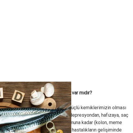
D vitamini fazlası diye bir şey var mıdır?
D vitamini en çok sağlam ve güçlü kemiklerimizin olması
için önemlidir. Bunun yanında depresyondan, hafızaya, saç
dökülmesinden, kanser oluşumuna kadar (kolon, meme
başta olmak üzere) otoimmün hastalıkların gelişiminde